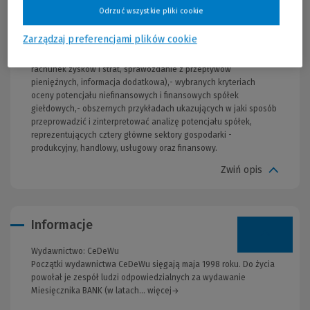
akcje są już w posiadaniu inwestora.W książce autorzy
Odrzuć wszystkie pliki cookie
skoncentrowali się na: - pojęciu potencjału przedsiębiorstw i jego
specyfice ze względu na rodzaj prowadzonej działalności,-
Zarządzaj preferencjami plików cookie
charakterystyce podstawowych źródeł danych finansowych o
spółkach giełdowych (sprawozdanie z sytuacji finansowej,
rachunek zysków i strat, sprawozdanie z przepływów
pieniężnych, informacja dodatkowa),- wybranych kryteriach
oceny potencjału niefinansowych i finansowych spółek
giełdowych,- obszernych przykładach ukazujących w jaki sposób
przeprowadzić i zinterpretować analizę potencjału spółek,
reprezentujących cztery główne sektory gospodarki -
produkcyjny, handlowy, usługowy oraz finansowy.
Zwiń opis
Informacje
Wydawnictwo:
CeDeWu
Początki wydawnictwa CeDeWu sięgają maja 1998 roku. Do życia
powołał je zespół ludzi odpowiedzialnych za wydawanie
Miesięcznika BANK (w latach... więcej→