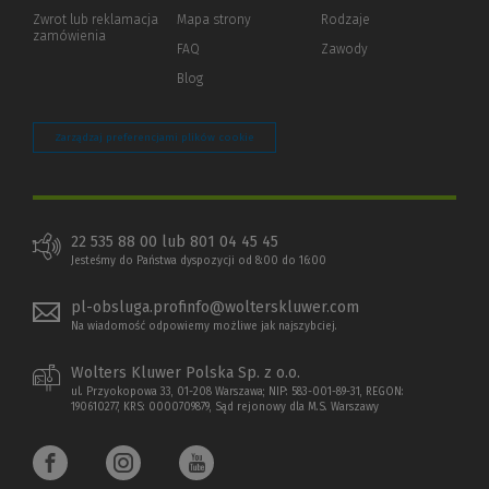
okno)
do
Zwrot lub reklamacja
Mapa strony
Rodzaje
innej
zamówienia
strony)
FAQ
Zawody
Blog
Zarządzaj preferencjami plików cookie
22 535 88 00 lub 801 04 45 45
Jesteśmy do Państwa dyspozycji od 8:00 do 16:00
pl-obsluga.profinfo@wolterskluwer.com
Na wiadomość odpowiemy możliwe jak najszybciej.
Wolters Kluwer Polska Sp. z o.o.
ul. Przyokopowa 33, 01-208 Warszawa; NIP: 583-001-89-31, REGON:
190610277, KRS: 0000709879, Sąd rejonowy dla M.S. Warszawy