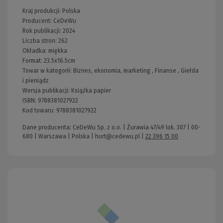
Kraj produkcji: Polska
Producent:
CeDeWu
Rok publikacji:
2024
Liczba stron:
262
Okładka:
miękka
Format:
23.5x16.5cm
Towar w kategorii:
Biznes, ekonomia, marketing
,
Finanse
,
Giełda
i pieniądz
Wersja publikacji:
Książka papier
ISBN:
9788381027922
Kod towaru:
9788381027922
Dane producenta: CeDeWu Sp. z o.o. | Żurawia 47/49 lok. 307 | 00-
680 | Warszawa | Polska |
hurt@cedewu.pl
|
22 396 15 00