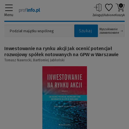
0
Menu
Zaloguj
Ulubione
Koszyk
Wyszukiwanie
Szukaj
zaawansowane
Inwestowanie na rynku akcji Jak ocenić potencjał
rozwojowy spółek notowanych na GPW w Warszawie
Tomasz Nawrocki,
Bartłomiej Jabłoński
(Link
do
innej
strony)