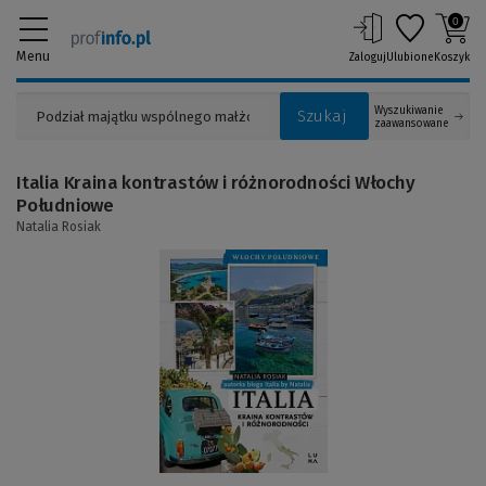
0
Menu
Zaloguj
Ulubione
Koszyk
Wyszukiwanie
Szukaj
zaawansowane
Italia Kraina kontrastów i różnorodności Włochy
Południowe
Natalia Rosiak
(Link
do
innej
strony)