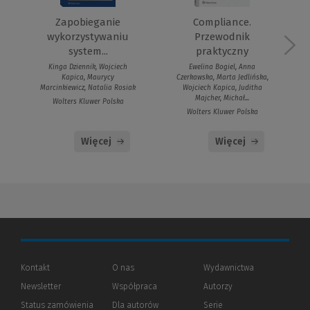
Zapobieganie
Compliance.
wykorzystywaniu
Przewodnik
system...
praktyczny
Kinga Dziennik, Wojciech
Ewelina Bogiel, Anna
Kapica, Maurycy
Czerkawska, Marta Jedlińska,
Marcinkiewicz, Natalia Rosiak
Wojciech Kapica, Juditha
Majcher, Michał...
Wolters Kluwer Polska
Wolters Kluwer Polska
Więcej
Więcej
Kontakt
O nas
Wydawnictwa
Newsletter
Współpraca
Autorzy
Status zamówienia
Dla autorów
(Nowe
(Link
Serie