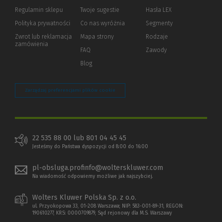
okno)
do
Regulamin sklepu
Twoje sugestie
Hasła LEX
innej
strony)
Polityka prywatności
(Nowe
(Link
Co nas wyróżnia
Segmenty
okno)
do
Zwrot lub reklamacja
Mapa strony
Rodzaje
innej
zamówienia
strony)
FAQ
Zawody
Blog
Zarządzaj preferencjami plików cookie
22 535 88 00 lub 801 04 45 45
Jesteśmy do Państwa dyspozycji od 8:00 do 16:00
pl-obsluga.profinfo@wolterskluwer.com
Na wiadomość odpowiemy możliwe jak najszybciej.
Wolters Kluwer Polska Sp. z o.o.
ul. Przyokopowa 33, 01-208 Warszawa; NIP: 583-001-89-31, REGON:
190610277, KRS: 0000709879, Sąd rejonowy dla M.S. Warszawy