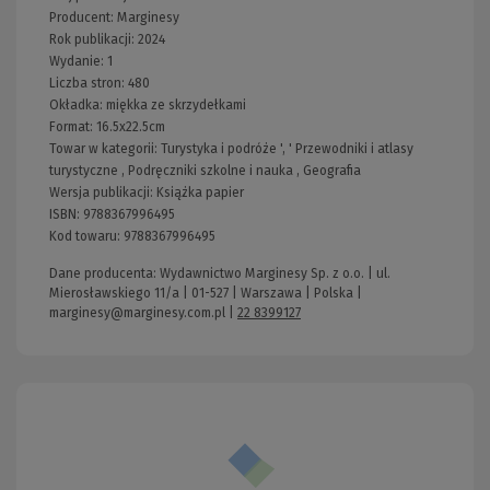
Producent:
Marginesy
Rok publikacji:
2024
Wydanie:
1
Liczba stron:
480
Okładka:
miękka ze skrzydełkami
Format:
16.5x22.5cm
Towar w kategorii:
Turystyka i podróże
', '
Przewodniki i atlasy
turystyczne
,
Podręczniki szkolne i nauka
,
Geografia
Wersja publikacji:
Książka papier
ISBN:
9788367996495
Kod towaru:
9788367996495
Dane producenta: Wydawnictwo Marginesy Sp. z o.o. | ul.
Mierosławskiego 11/a | 01-527 | Warszawa | Polska |
marginesy@marginesy.com.pl
|
22 8399127