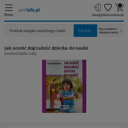
0
Menu
Zaloguj
Ulubione
Koszyk
Wyszukiwanie
Szukaj
zaawansowane
Jak ocenić dojrzałość dziecka do nauki
Goddard Blythe Sally
(Link
do
innej
strony)