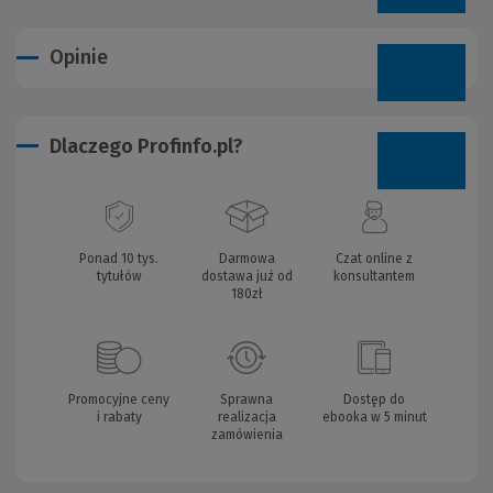
Opinie
Dlaczego Profinfo.pl?
Ponad 10 tys.
Darmowa
Czat online z
tytułów
dostawa już od
konsultantem
180zł
Promocyjne ceny
Sprawna
Dostęp do
i rabaty
realizacja
ebooka w 5 minut
zamówienia