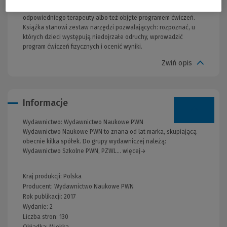
rozwojowego, aby dziecko mogło być skierowane do
odpowiedniego terapeuty albo też objęte programem ćwiczeń.
Książka stanowi zestaw narzędzi pozwalających: rozpoznać, u
których dzieci występują niedojrzałe odruchy, wprowadzić
program ćwiczeń fizycznych i ocenić wyniki.
Zwiń opis
Informacje
Wydawnictwo:
Wydawnictwo Naukowe PWN
Wydawnictwo Naukowe PWN to znana od lat marka, skupiającą
obecnie kilka spółek. Do grupy wydawniczej należą:
Wydawnictwo Szkolne PWN, PZWL... więcej→
Kraj produkcji: Polska
Producent:
Wydawnictwo Naukowe PWN
Rok publikacji:
2017
Wydanie:
2
Liczba stron:
130