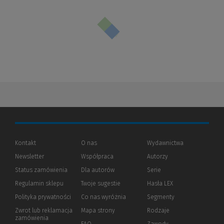
Kontakt
O nas
Wydawnictwa
Newsletter
Współpraca
Autorzy
Status zamówienia
Dla autorów
(Nowe
(Link
Serie
okno)
do
Regulamin sklepu
Twoje sugestie
Hasła LEX
innej
strony)
Polityka prywatności
(Nowe
(Link
Co nas wyróżnia
Segmenty
okno)
do
Zwrot lub reklamacja
Mapa strony
Rodzaje
innej
zamówienia
strony)