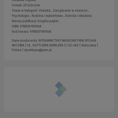
Okładka:
Miękka
Format:
20.5x24.5cm
Towar w kategorii:
Oświata
,
Zarządzanie w oświacie
,
Psychologia
,
Rodzina i małżeństwo
,
Dziecko i młodzież
Wersja publikacji:
Książka papier
ISBN:
9788301181048
Kod towaru:
9788301181048
Dane producenta: WYDAWNICTWO NAUKOWE PWN SPÓŁKA
AKCYJNA | UL. GOTTLIEBA DAIMLERA 2 | 02-460 | Warszawa |
Polska |
dyrektywa@pwn.pl