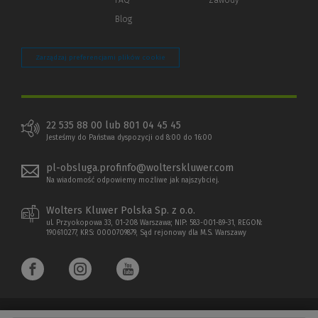
FAQ
Zawody
Blog
Zarządzaj preferencjami plików cookie
22 535 88 00 lub 801 04 45 45
Jesteśmy do Państwa dyspozycji od 8:00 do 16:00
pl-obsluga.profinfo@wolterskluwer.com
Na wiadomość odpowiemy możliwe jak najszybciej.
Wolters Kluwer Polska Sp. z o.o.
ul. Przyokopowa 33, 01-208 Warszawa; NIP: 583-001-89-31, REGON:
190610277, KRS: 0000709879, Sąd rejonowy dla M.S. Warszawy