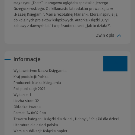
magazynu „Teatr” i nałogowo oglądała spektakle Jerzego
Grzegorzewskiego. Od kilkunastu lat redaktor prowadząca w
„Naszej Księgarni”. Mama rezolutnej Marianki, która inspiruje ją
do kolejnych projektów książkowych. Autorka książki „Gry i
zabawy z dawnych lat” i współautorka serii „Jak to działa?”.
Zwiń opis
Informacje
Wydawnictwo:
Nasza Księgarnia
Kraj produkcji: Polska
Producent:
Nasza Księgarnia
Rok publikacji:
2021
Wydanie:
1
Liczba stron:
32
Okładka:
twarda
Format:
24.0x32.0cm
Towar w kategorii:
Książki dla dzieci
,
Hobby
', '
Książki dla dzieci
,
Literatura dla dzieci polska
Wersja publikacji:
Książka papier