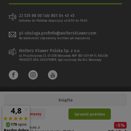
22 535 88 00 lub 801 04 45 45
Jesteśmy do Państwa dyspozycji od 8:00 do 16:00
pl-obsluga.profinfo@wolterskluwer.com
Na wiadomość odpowiemy możliwe jak najszybciej.
Wolters Kluwer Polska Sp. z o.o.
ul. Przyokopowa 33, 01-208 Warszawa; NIP: 583-001-89-31, REGON:
190610277, KRS: 0000709879, Sąd rejonowy dla M.S. Warszawy
Książka
Copyright 1997 - 2026 Wolters Kluwer Polska Sp. z o.o.
Nakład wyczerpany
Sprawdź podobne
Płatności elektroniczne
-
5
%
(Nowe
(Link
Cena regularna:
29,90
zł