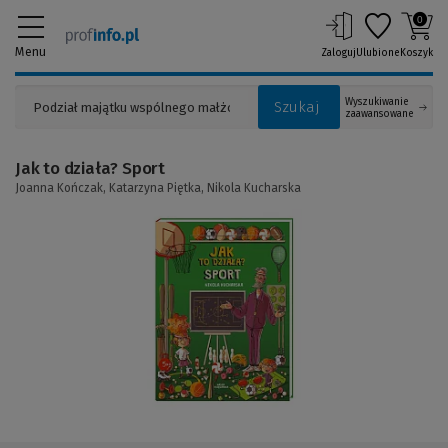
0
Menu
Zaloguj
Ulubione
Koszyk
Wyszukiwanie
Szukaj
zaawansowane
Jak to działa? Sport
Joanna Kończak,
Katarzyna Piętka,
Nikola Kucharska
(Link
do
innej
strony)