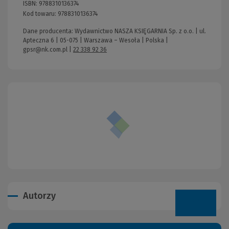
ISBN:
9788310136374
Kod towaru:
9788310136374
Dane producenta: Wydawnictwo NASZA KSIĘGARNIA Sp. z o.o. | ul.
Apteczna 6 | 05-075 | Warszawa – Wesoła | Polska |
gpsr@nk.com.pl
|
22 338 92 36
Autorzy