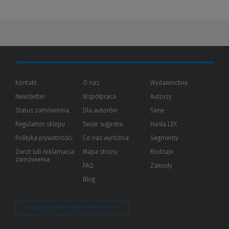
Kontakt
O nas
Wydawnictwa
Newsletter
Współpraca
Autorzy
Status zamówienia
Dla autorów
(Nowe
(Link
Serie
okno)
do
Regulamin sklepu
Twoje sugestie
Hasła LEX
innej
strony)
Polityka prywatności
(Nowe
(Link
Co nas wyróżnia
Segmenty
okno)
do
Zwrot lub reklamacja
Mapa strony
Rodzaje
innej
zamówienia
strony)
FAQ
Zawody
Blog
Zarządzaj preferencjami plików cookie