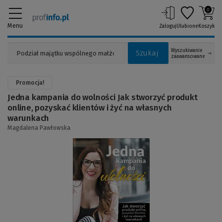
0
Menu
Zaloguj
Ulubione
Koszyk
Wyszukiwanie
Szukaj
zaawansowane
Promocja!
Jedna kampania do wolności Jak stworzyć produkt
online, pozyskać klientów i żyć na własnych
warunkach
Magdalena Pawłowska
(Link
do
innej
strony)