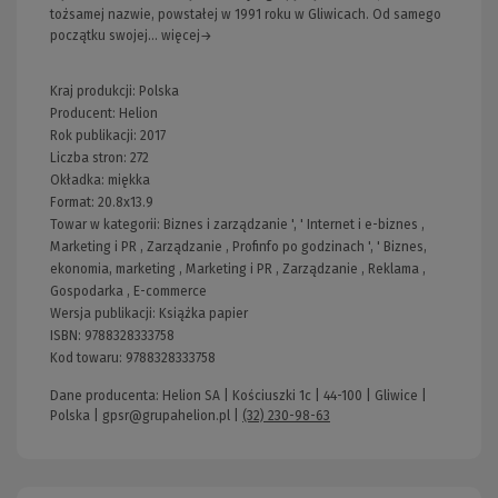
tożsamej nazwie, powstałej w 1991 roku w Gliwicach. Od samego
początku swojej... więcej→
Kraj produkcji: Polska
Producent:
Helion
Rok publikacji:
2017
Liczba stron:
272
Okładka:
miękka
Format:
20.8x13.9
Towar w kategorii:
Biznes i zarządzanie
', '
Internet i e-biznes
,
Marketing i PR
,
Zarządzanie
,
Profinfo po godzinach
', '
Biznes,
ekonomia, marketing
,
Marketing i PR
,
Zarządzanie
,
Reklama
,
Gospodarka
,
E-commerce
Wersja publikacji:
Książka papier
ISBN:
9788328333758
Kod towaru:
9788328333758
Dane producenta: Helion SA | Kościuszki 1c | 44-100 | Gliwice |
Polska |
gpsr@grupahelion.pl
|
(32) 230-98-63