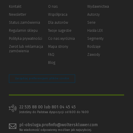
Kontakt
O nas
Wydawnictwa
Newsletter
Współpraca
Autorzy
Status zamówienia
Dla autorów
(Nowe
(Link
Serie
okno)
do
Regulamin sklepu
Twoje sugestie
Hasła LEX
innej
strony)
Polityka prywatności
(Nowe
(Link
Co nas wyróżnia
Segmenty
okno)
do
Zwrot lub reklamacja
Mapa strony
Rodzaje
innej
zamówienia
strony)
FAQ
Zawody
Blog
Zarządzaj preferencjami plików cookie
22 535 88 00 lub 801 04 45 45
Jesteśmy do Państwa dyspozycji od 8:00 do 16:00
pl-obsluga.profinfo@wolterskluwer.com
Na wiadomość odpowiemy możliwe jak najszybciej.