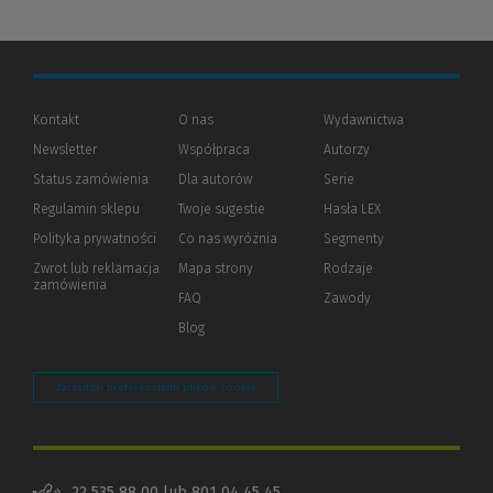
Kontakt
O nas
Wydawnictwa
Newsletter
Współpraca
Autorzy
Status zamówienia
Dla autorów
(Nowe
(Link
Serie
okno)
do
Regulamin sklepu
Twoje sugestie
Hasła LEX
innej
strony)
Polityka prywatności
(Nowe
(Link
Co nas wyróżnia
Segmenty
okno)
do
Zwrot lub reklamacja
Mapa strony
Rodzaje
innej
zamówienia
strony)
FAQ
Zawody
Blog
Zarządzaj preferencjami plików cookie
22 535 88 00 lub 801 04 45 45