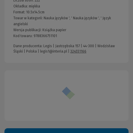
Liczba stron:
222
Okładka:
miękka
Format:
10.5x14.5cm
Towar w kategorii:
Nauka języków
', '
Nauka języków
', '
Język
angielski
Wersja publikacji:
Książka papier
Kod towaru:
9788366751101
Dane producenta: Legis | Jastrzębska 157 | 44-300 | Wodzisław
Śląski | Polska |
legis1@interia.pl
|
324551166