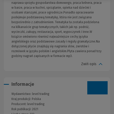
naprawa sprzętu gospodarstwa domowego, praca kelnera, praca
w barze, praca w kuchni, sprzątanie, opieka nad dziećmi i
osobami starszymi, prace ogrodnicze.Ponadto opracowanie
podejmuje podstawową tematykę, która nie jest związana
bezpośrednio z zatrudnieniem. Tematyka ta została podzielona
na kilkanaście grup tematycznych, takich jak np. podróż,
wycieczki, zakupy, restauracja, sport, wypoczynek i inne.W
książce omówiono również najważniejsze cechy języka
angielskiego oraz podstawowe zasady i reguły gramatyczne.Na
dołączonej płycie znajdują się nagrania słów, zwrotów i
rozmówek w języku polskim i angielskim.Płyta zawiera ponad trzy
godziny nagrań zapisanych w formacie mp3.
Zwiń opis
Informacje
Wydawnictwo:
level trading
Kraj produkcji: Polska
Producent:
level trading
Rok publikacji:
2021