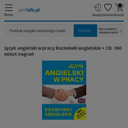
0
Menu
Zaloguj
Ulubione
Koszyk
Wyszukiwanie
Szukaj
zaawansowane
Język angielski w pracy Rozmówki angielskie + CD. 180
minut nagrań
(Link
do
innej
strony)