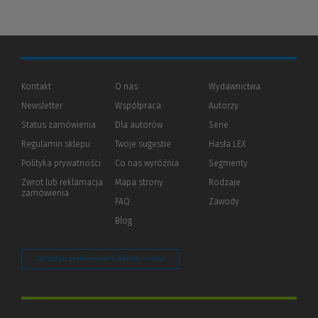
Kontakt
O nas
Wydawnictwa
Newsletter
Współpraca
Autorzy
Status zamówienia
Dla autorów
(Nowe
(Link
Serie
okno)
do
Regulamin sklepu
Twoje sugestie
Hasła LEX
innej
strony)
Polityka prywatności
(Nowe
(Link
Co nas wyróżnia
Segmenty
okno)
do
Zwrot lub reklamacja
Mapa strony
Rodzaje
innej
zamówienia
strony)
FAQ
Zawody
Blog
Zarządzaj preferencjami plików cookie