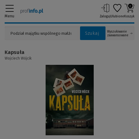
0
Menu
Zaloguj
Ulubione
Koszyk
Wyszukiwanie
Szukaj
zaawansowane
Kapsuła
Wojciech Wójcik
(Link
do
innej
strony)