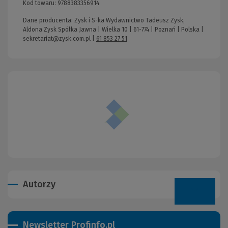
Kod towaru:
9788383356914
Dane producenta: Zysk i S-ka Wydawnictwo Tadeusz Zysk,
Aldona Zysk Spółka Jawna | Wielka 10 | 61-774 | Poznań | Polska |
sekretariat@zysk.com.pl
|
61 853 27 51
Autorzy
Newsletter Profinfo.pl