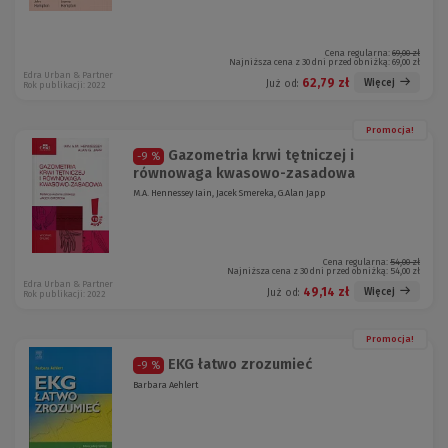
Cena regularna:
69,00 zł
Najniższa cena z 30 dni przed obniżką:
69,00 zł
Edra Urban & Partner
62,79 zł
Więcej
Już od:
Rok publikacji: 2022
Promocja!
Gazometria krwi tętniczej i
-9 %
równowaga kwasowo-zasadowa
M.A. Hennessey Iain, Jacek Smereka, G.Alan Japp
Cena regularna:
54,00 zł
Najniższa cena z 30 dni przed obniżką:
54,00 zł
Edra Urban & Partner
49,14 zł
Więcej
Już od:
Rok publikacji: 2022
Promocja!
EKG łatwo zrozumieć
-9 %
Barbara Aehlert