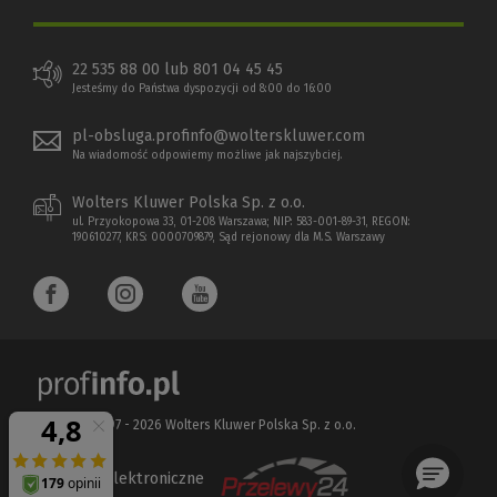
22 535 88 00 lub 801 04 45 45
Jesteśmy do Państwa dyspozycji od 8:00 do 16:00
pl-obsluga.profinfo@wolterskluwer.com
Na wiadomość odpowiemy możliwe jak najszybciej.
Wolters Kluwer Polska Sp. z o.o.
ul. Przyokopowa 33, 01-208 Warszawa; NIP: 583-001-89-31, REGON:
190610277, KRS: 0000709879, Sąd rejonowy dla M.S. Warszawy
Copyright 1997 - 2026 Wolters Kluwer Polska Sp. z o.o.
Płatności elektroniczne
(Nowe
(Link