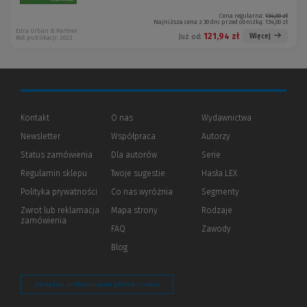
Cena regularna:
134,00 zł
Najniższa cena z 30 dni przed obniżką:
134,00 zł
Edra Urban & Partner
121,94 zł
Więcej
Już od:
Rok publikacji: 2022
Kontakt
O nas
Wydawnictwa
Newsletter
Współpraca
Autorzy
Status zamówienia
Dla autorów
(Nowe
(Link
Serie
okno)
do
Regulamin sklepu
Twoje sugestie
Hasła LEX
innej
strony)
Polityka prywatności
(Nowe
(Link
Co nas wyróżnia
Segmenty
okno)
do
Zwrot lub reklamacja
Mapa strony
Rodzaje
innej
zamówienia
strony)
FAQ
Zawody
Blog
Zarządzaj preferencjami plików cookie