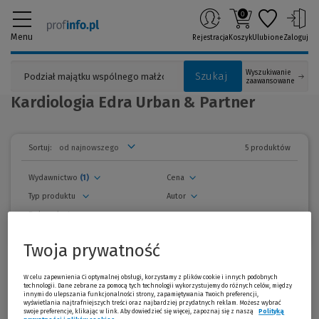
0
Menu
Rejestracja
Koszyk
Ulubione
Zaloguj
Wyszukiwanie
Szukaj
zaawansowane
Kardiologia Edra Urban & Partner
5 produktów
Sortuj:
Wydawnictwo
(1)
Cena
Typ produktu
Autor
Rok wydania
usuń wszystkie filtry
Twoja prywatność
zwiń
filtry
W celu zapewnienia Ci optymalnej obsługi, korzystamy z plików cookie i innych podobnych
Promocja!
technologii. Dane zebrane za pomocą tych technologii wykorzystujemy do różnych celów, między
innymi do ulepszania funkcjonalności strony, zapamiętywania Twoich preferencji,
EKG 160 przypadków
-9 %
wyświetlania najtrafniejszych treści oraz najbardziej przydatnych reklam. Możesz wybrać
swoje preferencje, klikając w link. Aby dowiedzieć się więcej, zapoznaj się z naszą
Polityką
D.Adlam , J.Hampton