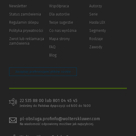
Newsletter
Współpraca
Autorzy
Status zamówienia
Dla autorów
(Nowe
(Link
Serie
okno)
do
Regulamin sklepu
Twoje sugestie
Hasła LEX
innej
strony)
Polityka prywatności
(Nowe
(Link
Co nas wyróżnia
Segmenty
okno)
do
Zwrot lub reklamacja
Mapa strony
Rodzaje
innej
zamówienia
strony)
FAQ
Zawody
Blog
Zarządzaj preferencjami plików cookie
22 535 88 00 lub 801 04 45 45
Jesteśmy do Państwa dyspozycji od 8:00 do 16:00
pl-obsluga.profinfo@wolterskluwer.com
Na wiadomość odpowiemy możliwe jak najszybciej.