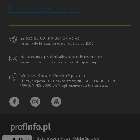
Zarządzaj preferencjami plików cookie
22 535 88 00 lub 801 04 45 45
Jesteśmy do Państwa dyspozycji od 8:00 do 16:00
pl-obsluga.profinfo@wolterskluwer.com
Na wiadomość odpowiemy możliwe jak najszybciej.
Wolters Kluwer Polska Sp. z o.o.
ul. Przyokopowa 33, 01-208 Warszawa; NIP: 583-001-89-31, REGON:
190610277, KRS: 0000709879, Sąd rejonowy dla M.S. Warszawy
Copyright 1997 - 2026 Wolters Kluwer Polska Sp. z o.o.