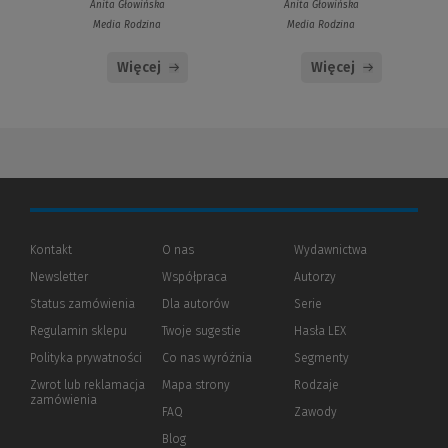
Anita Głowińska
Anita Głowińska
Media Rodzina
Media Rodzina
Więcej
Więcej
Kontakt
O nas
Wydawnictwa
Newsletter
Współpraca
Autorzy
Status zamówienia
Dla autorów
(Nowe
(Link
Serie
okno)
do
Regulamin sklepu
Twoje sugestie
Hasła LEX
innej
strony)
Polityka prywatności
(Nowe
(Link
Co nas wyróżnia
Segmenty
okno)
do
Zwrot lub reklamacja
Mapa strony
Rodzaje
innej
zamówienia
strony)
FAQ
Zawody
Blog