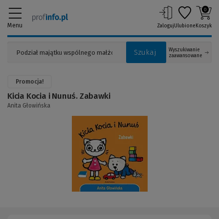
0
Menu
Zaloguj
Ulubione
Koszyk
Wyszukiwanie
Szukaj
zaawansowane
Promocja!
Kicia Kocia i Nunuś. Zabawki
Anita Głowińska
(Link
do
innej
strony)