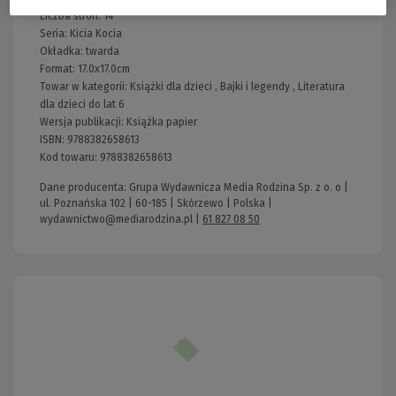
Liczba stron:
14
Seria:
Kicia Kocia
Okładka:
twarda
Format:
17.0x17.0cm
Towar w kategorii:
Książki dla dzieci
,
Bajki i legendy
,
Literatura
dla dzieci do lat 6
Wersja publikacji:
Książka papier
ISBN:
9788382658613
Kod towaru:
9788382658613
Dane producenta: Grupa Wydawnicza Media Rodzina Sp. z o. o |
ul. Poznańska 102 | 60-185 | Skórzewo | Polska |
wydawnictwo@mediarodzina.pl
|
61 827 08 50