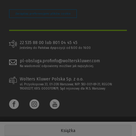
Zarządzaj preferencjami plików cookie
22 535 88 00 lub 801 04 45 45
Jesteśmy do Państwa dyspozycji od 8:00 do 16:00
pl-obsluga.profinfo@wolterskluwer.com
Na wiadomość odpowiemy możliwe jak najszybciej.
Wolters Kluwer Polska Sp. z o.o.
ul. Przyokopowa 33, 01-208 Warszawa; NIP: 583-001-89-31, REGON:
190610277, KRS: 0000709879, Sąd rejonowy dla M.S. Warszawy
Książka