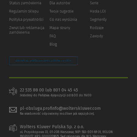
Status zamówienia
Dla autorów
(Nowe
(Link
Serie
okno)
do
Regulamin sklepu
Twoje sugestie
Hasła LEX
innej
strony)
Polityka prywatności
(Nowe
(Link
Co nas wyróżnia
Segmenty
okno)
do
Zwrot lub reklamacja
Mapa strony
Rodzaje
innej
zamówienia
strony)
FAQ
Zawody
Blog
Zarządzaj preferencjami plików cookie
22 535 88 00 lub 801 04 45 45
Jesteśmy do Państwa dyspozycji od 8:00 do 16:00
pl-obsluga.profinfo@wolterskluwer.com
Na wiadomość odpowiemy możliwe jak najszybciej.
Wolters Kluwer Polska Sp. z o.o.
ul. Przyokopowa 33, 01-208 Warszawa; NIP: 583-001-89-31, REGON:
190610277, KRS: 0000709879, Sąd rejonowy dla M.S. Warszawy