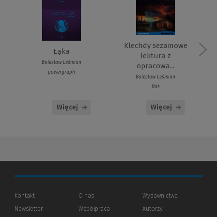
Klechdy sezamowe
Łąka
lektura z
Bolesław Leśmian
opracowa...
powergraph
Bolesław Leśmian
ibis
Więcej
Więcej
Kontakt
O nas
Wydawnictwa
Newsletter
Współpraca
Autorzy