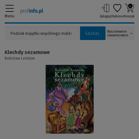
0
Menu
Zaloguj
Ulubione
Koszyk
Wyszukiwanie
Szukaj
zaawansowane
Klechdy sezamowe
Bolesław Leśmian
(Link
do
innej
strony)