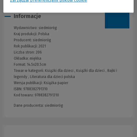
Zarządzaj preferencjami plików cookie
Informacje
Wydawnictwo:
siedmioróg
Kraj produkcji: Polska
Producent:
siedmioróg
Rok publikacji:
2021
Liczba stron:
206
Okładka:
miękka
Format:
14.5x20.5cm
Towar w kategorii:
Książki dla dzieci
,
Książki dla dzieci
,
Bajki i
legendy
,
Literatura dla dzieci polska
Wersja publikacji:
Książka papier
ISBN:
9788382791310
Kod towaru:
9788382791310
Dane producenta: siedmioróg