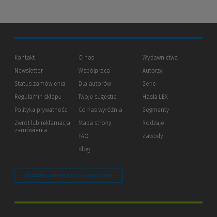
Kontakt
O nas
Wydawnictwa
Newsletter
Współpraca
Autorzy
Status zamówienia
Dla autorów
(Nowe
(Link
Serie
okno)
do
Regulamin sklepu
Twoje sugestie
Hasła LEX
innej
strony)
Polityka prywatności
(Nowe
(Link
Co nas wyróżnia
Segmenty
okno)
do
Zwrot lub reklamacja
Mapa strony
Rodzaje
innej
zamówienia
strony)
FAQ
Zawody
Blog
Zarządzaj preferencjami plików cookie