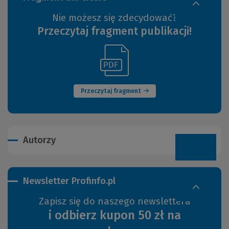
Nie możesz się zdecydować?
Przeczytaj fragment publikacji!
(Link
(Nowe
do
okno)
innej
strony)
Przeczytaj fragment
Autorzy
Newsletter Profinfo.pl
Zapisz się do naszego newslettera
i odbierz kupon 50 zł na