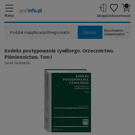
0
Menu
Zaloguj
Ulubione
Koszyk
Wyszukiwanie
Szukaj
zaawansowane
Kodeks postępowania cywilnego. Orzecznictwo.
Piśmiennictwo. Tom I
Jacek Gudowski
(Link
do
innej
strony)