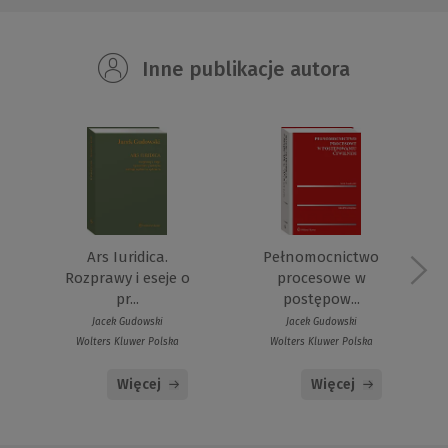
Inne publikacje autora
Ars Iuridica.
Pełnomocnictwo
Rozprawy i eseje o
procesowe w
pr...
postępow...
Jacek Gudowski
Jacek Gudowski
Wolters Kluwer Polska
Wolters Kluwer Polska
Więcej
Więcej