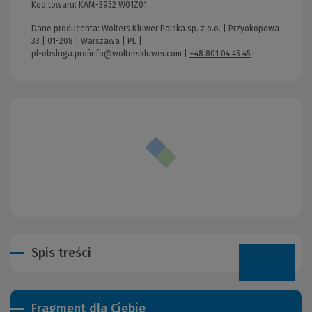
Kod towaru:
KAM-3952 W01Z01
Dane producenta: Wolters Kluwer Polska sp. z o.o. | Przyokopowa
33 | 01-208 | Warszawa | PL |
pl-obsluga.profinfo@wolterskluwer.com
|
+48 801 04 45 45
Spis treści
Fragment dla Ciebie