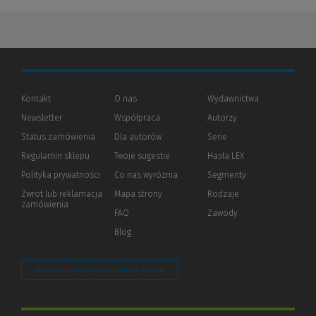
Kontakt
O nas
Wydawnictwa
Newsletter
Współpraca
Autorzy
Status zamówienia
Dla autorów
(Nowe
(Link
Serie
okno)
do
Regulamin sklepu
Twoje sugestie
Hasła LEX
innej
strony)
Polityka prywatności
(Nowe
(Link
Co nas wyróżnia
Segmenty
okno)
do
Zwrot lub reklamacja
Mapa strony
Rodzaje
innej
zamówienia
strony)
FAQ
Zawody
Blog
Zarządzaj preferencjami plików cookie