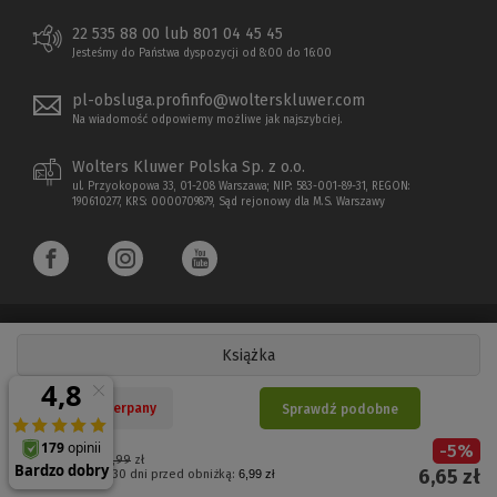
22 535 88 00 lub 801 04 45 45
Jesteśmy do Państwa dyspozycji od 8:00 do 16:00
pl-obsluga.profinfo@wolterskluwer.com
Na wiadomość odpowiemy możliwe jak najszybciej.
Wolters Kluwer Polska Sp. z o.o.
ul. Przyokopowa 33, 01-208 Warszawa; NIP: 583-001-89-31, REGON:
190610277, KRS: 0000709879, Sąd rejonowy dla M.S. Warszawy
Książka
Copyright 1997 - 2026 Wolters Kluwer Polska Sp. z o.o.
Nakład wyczerpany
Sprawdź podobne
Płatności elektroniczne
-
5
%
(Nowe
(Link
Cena regularna:
6,99
zł
6,65
zł
Najniższa cena z 30 dni przed obniżką:
6,99 zł
okno)
do