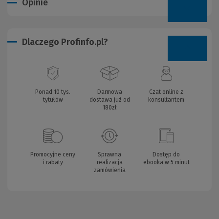
Opinie
Dlaczego Profinfo.pl?
Ponad 10 tys.
Darmowa
Czat online z
tytułów
dostawa już od
konsultantem
180zł
Promocyjne ceny
Sprawna
Dostęp do
i rabaty
realizacja
ebooka w 5 minut
zamówienia