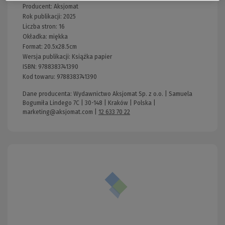
Producent:
Aksjomat
Rok publikacji:
2025
Liczba stron:
16
Okładka:
miękka
Format:
20.5x28.5cm
Wersja publikacji:
Książka papier
ISBN:
9788383741390
Kod towaru:
9788383741390
Dane producenta: Wydawnictwo Aksjomat Sp. z o.o. | Samuela
Bogumiła Lindego 7C | 30-148 | Kraków | Polska |
marketing@aksjomat.com
|
12 633 70 22