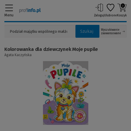
0
Menu
Zaloguj
Ulubione
Koszyk
Wyszukiwanie
Szukaj
zaawansowane
Kolorowanka dla dziewczynek Moje pupile
Agata Kaczyńska
(Link
do
innej
strony)