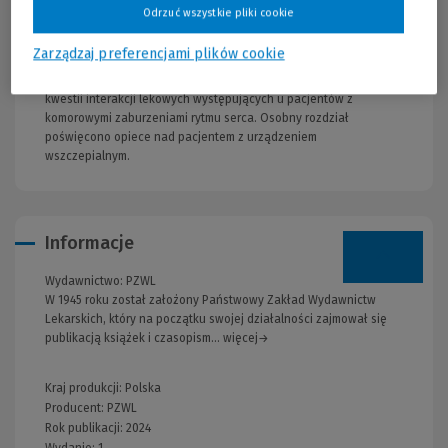
komorowymi zaburzeniami rytmu. Przedstawiono tu diagnostykę
Odrzuć wszystkie pliki cookie
takich zaburzeń rytmu serca. Opisano także postępowanie w
łagodnej arytmii komorowej, zaburzenia rytmu w przebiegu
Zarządzaj preferencjami plików cookie
choroby strukturalnej, pierwotne choroby elektryczne serca,
leczenie farmakologiczne i zabiegowe. Nie pomięto ważnej
kwestii interakcji lekowych występujących u pacjentów z
komorowymi zaburzeniami rytmu serca. Osobny rozdział
poświęcono opiece nad pacjentem z urządzeniem
wszczepialnym.
Informacje
Wydawnictwo:
PZWL
W 1945 roku został założony Państwowy Zakład Wydawnictw
Lekarskich, który na początku swojej działalności zajmował się
publikacją książek i czasopism... więcej→
Kraj produkcji: Polska
Producent:
PZWL
Rok publikacji:
2024
Wydanie:
1