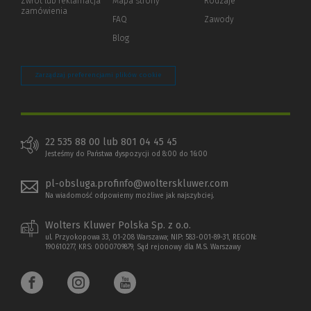
Zwrot lub reklamacja
Mapa strony
Rodzaje
innej
zamówienia
strony)
FAQ
Zawody
Blog
Zarządzaj preferencjami plików cookie
22 535 88 00 lub 801 04 45 45
Jesteśmy do Państwa dyspozycji od 8:00 do 16:00
pl-obsluga.profinfo@wolterskluwer.com
Na wiadomość odpowiemy możliwe jak najszybciej.
Wolters Kluwer Polska Sp. z o.o.
ul. Przyokopowa 33, 01-208 Warszawa; NIP: 583-001-89-31, REGON:
190610277, KRS: 0000709879, Sąd rejonowy dla M.S. Warszawy