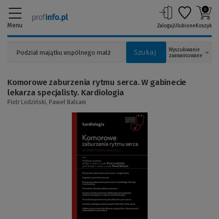
0
Menu
Zaloguj
Ulubione
Koszyk
Wyszukiwanie
Szukaj
zaawansowane
Komorowe zaburzenia rytmu serca. W gabinecie
lekarza specjalisty. Kardiologia
Piotr Lodziński,
Paweł Balsam
(Link
do
innej
strony)