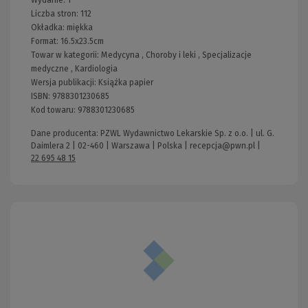
Liczba stron:
112
Okładka:
miękka
Format:
16.5x23.5cm
Towar w kategorii:
Medycyna
,
Choroby i leki
,
Specjalizacje
medyczne
,
Kardiologia
Wersja publikacji:
Książka papier
ISBN:
9788301230685
Kod towaru:
9788301230685
Dane producenta: PZWL Wydawnictwo Lekarskie Sp. z o.o. | ul. G.
Daimlera 2 | 02-460 | Warszawa | Polska |
recepcja@pwn.pl
|
22 695 48 15