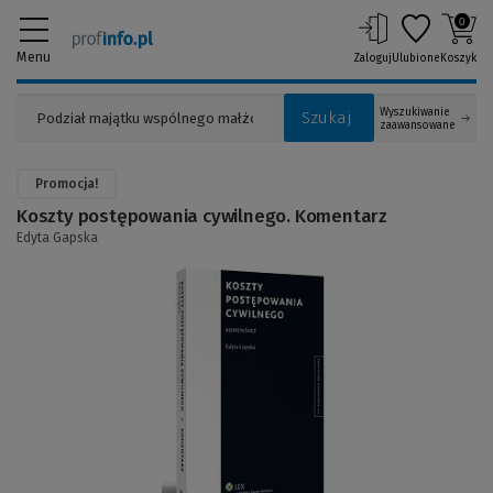
0
Menu
Zaloguj
Ulubione
Koszyk
Wyszukiwanie
Szukaj
zaawansowane
Promocja!
Koszty postępowania cywilnego. Komentarz
Edyta Gapska
(Link
do
innej
strony)