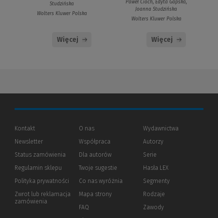
Paweł Cioch, Edyta Gapska,
Studzińska
Joanna Studzińska
Wolters Kluwer Polska
Wolters Kluwer Polska
Więcej
Więcej
Kontakt
O nas
Wydawnictwa
Newsletter
Współpraca
Autorzy
Status zamówienia
Dla autorów
(Nowe
(Link
Serie
okno)
do
Regulamin sklepu
Twoje sugestie
Hasła LEX
innej
strony)
Polityka prywatności
(Nowe
(Link
Co nas wyróżnia
Segmenty
okno)
do
Zwrot lub reklamacja
Mapa strony
Rodzaje
innej
zamówienia
strony)
FAQ
Zawody