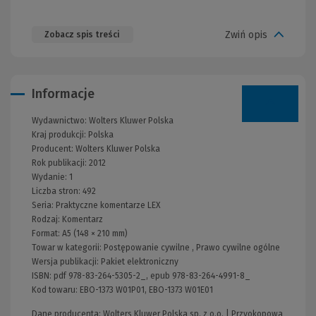
Zwiń opis
Zobacz spis treści
Informacje
Wydawnictwo:
Wolters Kluwer Polska
Kraj produkcji: Polska
Producent:
Wolters Kluwer Polska
Rok publikacji:
2012
Wydanie:
1
Liczba stron:
492
Seria:
Praktyczne komentarze LEX
Rodzaj:
Komentarz
Format:
A5 (148 × 210 mm)
Towar w kategorii:
Postępowanie cywilne
,
Prawo cywilne ogólne
Wersja publikacji:
Pakiet elektroniczny
ISBN:
pdf 978-83-264-5305-2_, epub 978-83-264-4991-8_
Kod towaru:
EBO-1373 W01P01, EBO-1373 W01E01
Dane producenta: Wolters Kluwer Polska sp. z o.o. | Przyokopowa