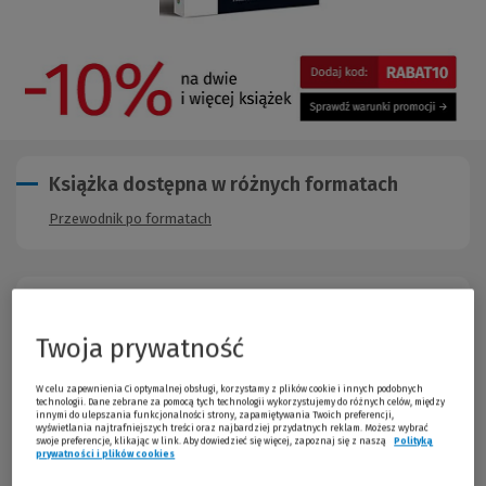
Książka dostępna w różnych formatach
Przewodnik po formatach
Opis publikacji
Twoja prywatność
W komentarzu w sposób kompleksowy zaprezentowano
problematykę kosztów postępowania cywilnego,
zestawiając przyjęte w tym zakresie rozwiązania
W celu zapewnienia Ci optymalnej obsługi, korzystamy z plików cookie i innych podobnych
technologii. Dane zebrane za pomocą tych technologii wykorzystujemy do różnych celów, między
normatywne z ich praktycznym zastosowaniem (poprzez
innymi do ulepszania funkcjonalności strony, zapamiętywania Twoich preferencji,
przykłady, wzory pism, wyselekcjonowane orzecznictwo
wyświetlania najtrafniejszych treści oraz najbardziej przydatnych reklam. Możesz wybrać
swoje preferencje, klikając w link. Aby dowiedzieć się więcej, zapoznaj się z naszą
Polityką
sadowe i akcentowanie najważniejszych problemów
prywatności i plików cookies
(Nowe okno)
(Link do innej strony)
praktycznych związanych z realizacja procesowych