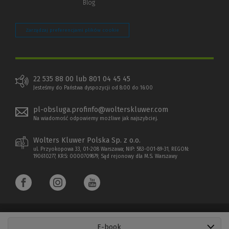
Blog
Zarządzaj preferencjami plików cookie
22 535 88 00 lub 801 04 45 45
Jesteśmy do Państwa dyspozycji od 8:00 do 16:00
pl-obsluga.profinfo@wolterskluwer.com
Na wiadomość odpowiemy możliwe jak najszybciej.
Wolters Kluwer Polska Sp. z o.o.
ul. Przyokopowa 33, 01-208 Warszawa; NIP: 583-001-89-31, REGON:
190610277, KRS: 0000709879, Sąd rejonowy dla M.S. Warszawy
E-book