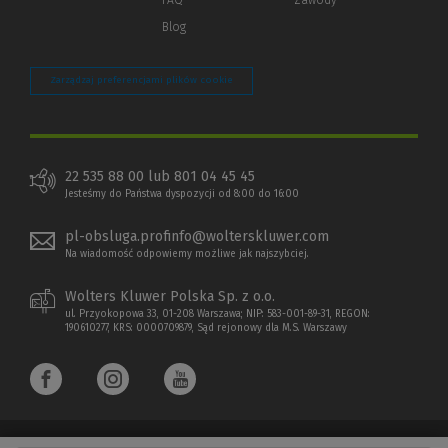
Blog
Zarządzaj preferencjami plików cookie
22 535 88 00 lub 801 04 45 45
Jesteśmy do Państwa dyspozycji od 8:00 do 16:00
pl-obsluga.profinfo@wolterskluwer.com
Na wiadomość odpowiemy możliwe jak najszybciej.
Wolters Kluwer Polska Sp. z o.o.
ul. Przyokopowa 33, 01-208 Warszawa; NIP: 583-001-89-31, REGON:
190610277, KRS: 0000709879, Sąd rejonowy dla M.S. Warszawy