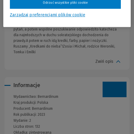
pracach plastycznych dziecko umieszcza także siebie,
Odrzuć wszystkie pliki cookie
uczestniczącego w ewangelicznym przesłaniu – jak podąża za
Jezusem do nieba, prostuje ścieżki, raduje się i przebacza...Kasia,
Zarządzaj preferencjami plików cookie
mama Łucji i Cecylii Gdyby Sokrates żył współcześnie, z
pewnością chodziłby na „Kredki”!Czytanie Ewangelii, zadawanie
pytań, a potem wspólne poszukiwanie odpowiedzito katecheza
dla najmłodszych w duchu sokratejskiego dochodzenia do
prawdy.A potem w ruch idą kredki, farby, papier i nożyczki.
Ruszamy „Kredkami do nieba”!Zosia i Michał, rodzice Weroniki,
Tomka i Emilki
Zwiń opis
Informacje
Wydawnictwo:
Bernardinum
Kraj produkcji: Polska
Producent:
Bernardinum
Rok publikacji:
2023
Wydanie:
2
Liczba stron:
132
Okładka:
zintegrowana