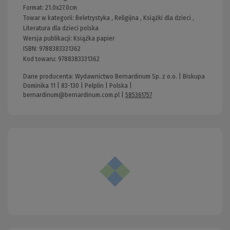
Format:
21.0x27.0cm
Towar w kategorii:
Beletrystyka
,
Religijna
,
Książki dla dzieci
,
Literatura dla dzieci polska
Wersja publikacji:
Książka papier
ISBN:
9788383331362
Kod towaru:
9788383331362
Dane producenta: Wydawnictwo Bernardinum Sp. z o.o. | Biskupa
Dominika 11 | 83-130 | Pelplin | Polska |
bernardinum@bernardinum.com.pl
|
585361757