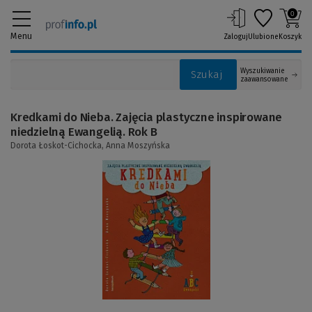
0
Menu
Zaloguj
Ulubione
Koszyk
Wyszukiwanie
Szukaj
zaawansowane
Kredkami do Nieba. Zajęcia plastyczne inspirowane
niedzielną Ewangelią. Rok B
Dorota Łoskot-Cichocka,
Anna Moszyńska
(Link
do
innej
strony)