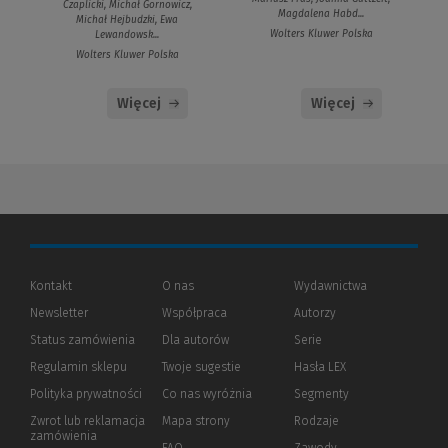
Czaplicki, Michał Gornowicz,
Magdalena Habd...
Michał Hejbudzki, Ewa
Wolters Kluwer Polska
Lewandowsk...
Wolters Kluwer Polska
Więcej
Więcej
Kontakt
O nas
Wydawnictwa
Newsletter
Współpraca
Autorzy
Status zamówienia
Dla autorów
(Nowe
(Link
Serie
okno)
do
Regulamin sklepu
Twoje sugestie
Hasła LEX
innej
strony)
Polityka prywatności
(Nowe
(Link
Co nas wyróżnia
Segmenty
okno)
do
Zwrot lub reklamacja
Mapa strony
Rodzaje
innej
zamówienia
strony)
FAQ
Zawody