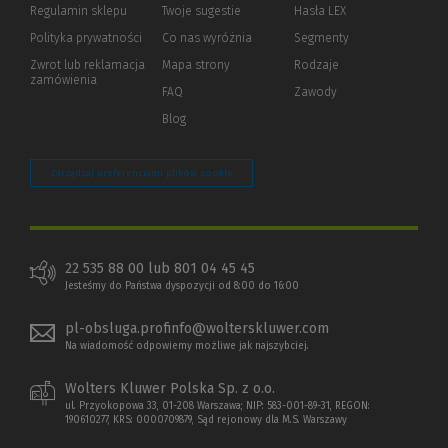
Regulamin sklepu
Twoje sugestie
Hasła LEX
innej
strony)
Polityka prywatności
(Nowe
(Link
Co nas wyróżnia
Segmenty
okno)
do
Zwrot lub reklamacja
Mapa strony
Rodzaje
innej
zamówienia
strony)
FAQ
Zawody
Blog
Zarządzaj preferencjami plików cookie
22 535 88 00 lub 801 04 45 45
Jesteśmy do Państwa dyspozycji od 8:00 do 16:00
pl-obsluga.profinfo@wolterskluwer.com
Na wiadomość odpowiemy możliwe jak najszybciej.
Wolters Kluwer Polska Sp. z o.o.
ul. Przyokopowa 33, 01-208 Warszawa; NIP: 583-001-89-31, REGON:
190610277, KRS: 0000709879, Sąd rejonowy dla M.S. Warszawy