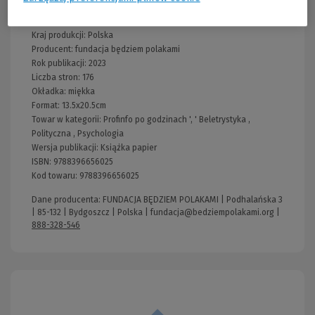
Wydawnictwo:
fundacja będziem polakami
Kraj produkcji: Polska
Producent:
fundacja będziem polakami
Rok publikacji:
2023
Liczba stron:
176
Okładka:
miękka
Format:
13.5x20.5cm
Towar w kategorii:
Profinfo po godzinach
', '
Beletrystyka
,
Polityczna
,
Psychologia
Wersja publikacji:
Książka papier
ISBN:
9788396656025
Kod towaru:
9788396656025
Dane producenta: FUNDACJA BĘDZIEM POLAKAMI | Podhalańska 3
| 85-132 | Bydgoszcz | Polska |
fundacja@bedziempolakami.org
|
888-328-546