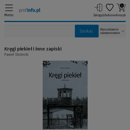
0
Menu
Zaloguj
Ulubione
Koszyk
Wyszukiwanie
Szukaj
zaawansowane
Kręgi piekieł i inne zapiski
Paweł Skutecki
(Link
do
innej
strony)