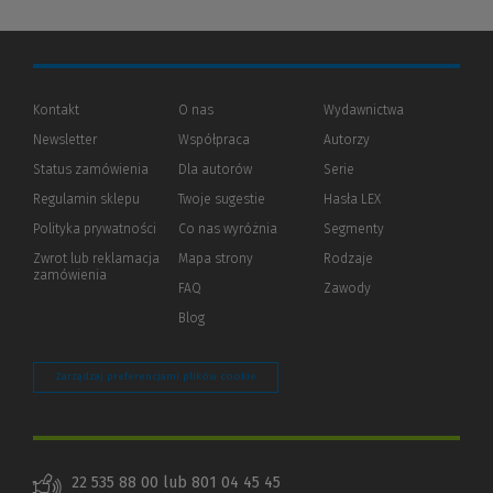
Kontakt
O nas
Wydawnictwa
Newsletter
Współpraca
Autorzy
Status zamówienia
Dla autorów
(Nowe
(Link
Serie
okno)
do
Regulamin sklepu
Twoje sugestie
Hasła LEX
innej
strony)
Polityka prywatności
(Nowe
(Link
Co nas wyróżnia
Segmenty
okno)
do
Zwrot lub reklamacja
Mapa strony
Rodzaje
innej
zamówienia
strony)
FAQ
Zawody
Blog
Zarządzaj preferencjami plików cookie
22 535 88 00 lub 801 04 45 45