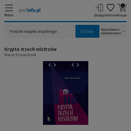
0
Menu
Zaloguj
Ulubione
Koszyk
Wyszukiwanie
Szukaj
zaawansowane
Krypta trzech mistrzów
Marcin Przewoźniak
(Link
do
innej
strony)