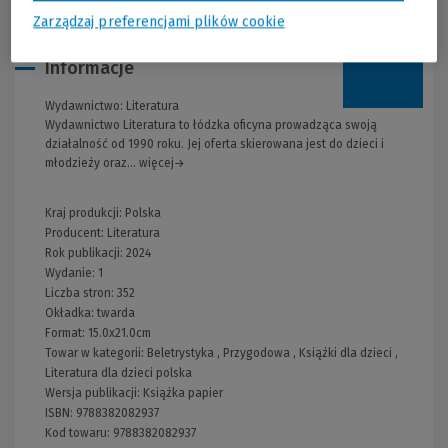
Zarządzaj preferencjami plików cookie
Informacje
Wydawnictwo:
Literatura
Wydawnictwo Literatura to łódzka oficyna prowadząca swoją
działalność od 1990 roku. Jej oferta skierowana jest do dzieci i
młodzieży oraz... więcej→
Kraj produkcji: Polska
Producent:
Literatura
Rok publikacji:
2024
Wydanie:
1
Liczba stron:
352
Okładka:
twarda
Format:
15.0x21.0cm
Towar w kategorii:
Beletrystyka
,
Przygodowa
,
Książki dla dzieci
,
Literatura dla dzieci polska
Wersja publikacji:
Książka papier
ISBN:
9788382082937
Kod towaru:
9788382082937