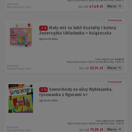
Najniższa cena z 30 dni przed obniżką:
49,99 zł
Aksjomat
47,49 zł
Więcej
Już od:
Rok publikacji: 2022
Promocja!
Mały miś to lubi! Kształty i kolory
-5 %
Zwierzątka Układanka + książeczka
Agnieszka Bator
Cena regularna:
24,99 zł
Najniższa cena z 30 dni przed obniżką:
24,99 zł
Aksjomat
23,74 zł
Więcej
Już od:
Rok publikacji: 2022
Promocja!
Samochody na ulicy Wyklejanka,
-5 %
rysowanka z figurami 4+
Agnieszka Bator
Cena regularna:
11,99 zł
Najniższa cena z 30 dni przed obniżką:
11,99 zł
Aksjomat
11,39 zł
Więcej
Już od:
Rok publikacji: 2022