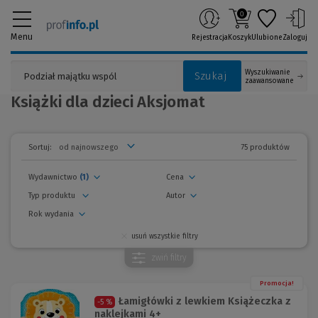
0
Menu
Rejestracja
Koszyk
Ulubione
Zaloguj
Wyszukiwanie
Szukaj
zaawansowane
Książki dla dzieci Aksjomat
75 produktów
Sortuj:
Wydawnictwo
(1)
Cena
Typ produktu
Autor
Rok wydania
usuń wszystkie filtry
zwiń
filtry
Promocja!
Łamigłówki z lewkiem Książeczka z
-5 %
naklejkami 4+