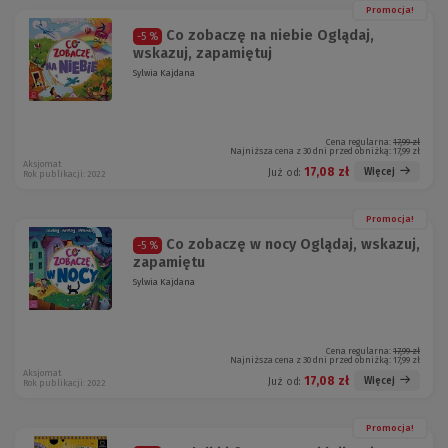
Promocja!
Co zobaczę na niebie Oglądaj,
-5 %
wskazuj, zapamiętuj
Sylwia Kajdana
Cena regularna:
17,99 zł
Najniższa cena z 30 dni przed obniżką:
17,99 zł
Aksjomat
17,08 zł
Więcej
Już od:
Rok publikacji: 2022
Promocja!
Co zobaczę w nocy Oglądaj, wskazuj,
-5 %
zapamiętu
Sylwia Kajdana
Cena regularna:
17,99 zł
Najniższa cena z 30 dni przed obniżką:
17,99 zł
Aksjomat
17,08 zł
Więcej
Już od:
Rok publikacji: 2022
Promocja!