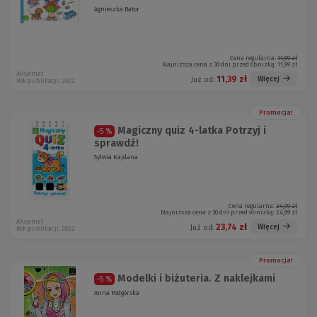
Agnieszka Bator
Cena regularna:
11,99 zł
Najniższa cena z 30 dni przed obniżką:
11,99 zł
Aksjomat
11,39 zł
Więcej
Już od:
Rok publikacji: 2022
Promocja!
Magiczny quiz 4-latka Potrzyj i
-5 %
sprawdź!
Sylwia Kajdana
Cena regularna:
24,99 zł
Najniższa cena z 30 dni przed obniżką:
24,99 zł
Aksjomat
23,74 zł
Więcej
Już od:
Rok publikacji: 2022
Promocja!
Modelki i biżuteria. Z naklejkami
-5 %
Anna Podgórska