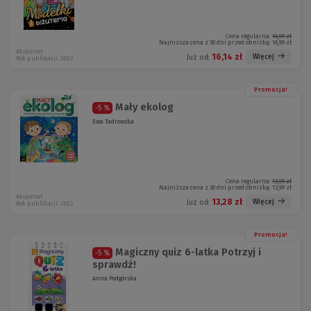
Cena regularna:
16,99 zł
Najniższa cena z 30 dni przed obniżką:
16,99 zł
Aksjomat
16,14 zł
Więcej
Już od:
Rok publikacji: 2022
Promocja!
Mały ekolog
-5 %
Ewa Tadrowska
Cena regularna:
13,99 zł
Najniższa cena z 30 dni przed obniżką:
13,99 zł
Aksjomat
13,28 zł
Więcej
Już od:
Rok publikacji: 2022
Promocja!
Magiczny quiz 6-latka Potrzyj i
-5 %
sprawdź!
Anna Podgórska