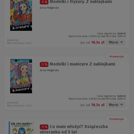
Modelki i fryzury. Z naklejkami
-5 %
Anna Podgórska
Cena regularna:
16,99 zł
Najniższa cena z 30 dni przed obniżką:
16,99 zł
Aksjomat
16,14 zł
Więcej
Już od:
Rok publikacji: 2022
Promocja!
Modelki i manicure Z naklejkami
-5 %
Anna Podgórska
Cena regularna:
16,99 zł
Najniższa cena z 30 dni przed obniżką:
16,99 zł
Aksjomat
16,14 zł
Więcej
Już od:
Rok publikacji: 2022
Promocja!
Co mam włożyć? Książeczka
-5 %
ubieranka od 5 lat