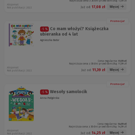
Najniższa cena z 30 dni przed obniżką:
17,99 zł
Aksjomat
17,08 zł
Więcej
Już od:
Rok publikacji: 2022
Promocja!
Co mam włożyć? Książeczka
-5 %
ubieranka od 4 lat
Agnieszka Bator
Cena regularna:
11,99 zł
Najniższa cena z 30 dni przed obniżką:
11,99 zł
Aksjomat
11,39 zł
Więcej
Już od:
Rok publikacji: 2022
Promocja!
Wesoły samolocik
-5 %
Anna Podgórska
Cena regularna:
14,99 zł
Najniższa cena z 30 dni przed obniżką:
14,99 zł
Aksjomat
14,25 zł
Więcej
Już od:
Rok publikacji: 2022