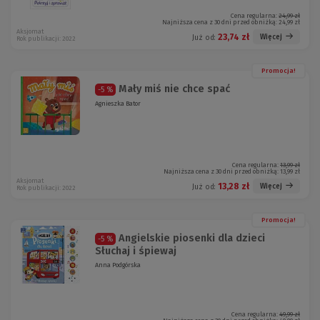
Cena regularna:
24,99 zł
Najniższa cena z 30 dni przed obniżką:
24,99 zł
Aksjomat
23,74 zł
Więcej
Już od:
Rok publikacji: 2022
Promocja!
Mały miś nie chce spać
-5 %
Agnieszka Bator
Cena regularna:
13,99 zł
Najniższa cena z 30 dni przed obniżką:
13,99 zł
Aksjomat
13,28 zł
Więcej
Już od:
Rok publikacji: 2022
Promocja!
Angielskie piosenki dla dzieci
-5 %
Słuchaj i śpiewaj
Anna Podgórska
Cena regularna:
49,99 zł