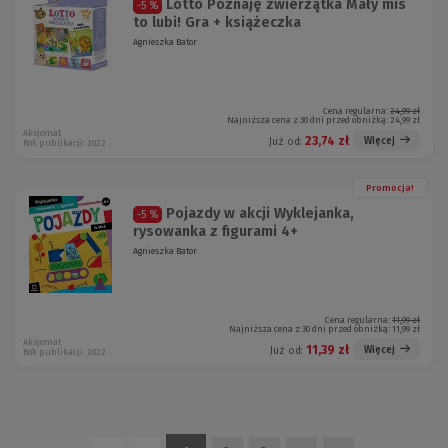
Lotto Poznaję zwierzątka Mały miś
-5 %
to lubi! Gra + książeczka
Agnieszka Bator
Cena regularna:
24,99 zł
Najniższa cena z 30 dni przed obniżką:
24,99 zł
Aksjomat
23,74 zł
Więcej
Już od:
Rok publikacji: 2022
Promocja!
Pojazdy w akcji Wyklejanka,
-5 %
rysowanka z figurami 4+
Agnieszka Bator
Cena regularna:
11,99 zł
Najniższa cena z 30 dni przed obniżką:
11,99 zł
Aksjomat
11,39 zł
Więcej
Już od:
Rok publikacji: 2022