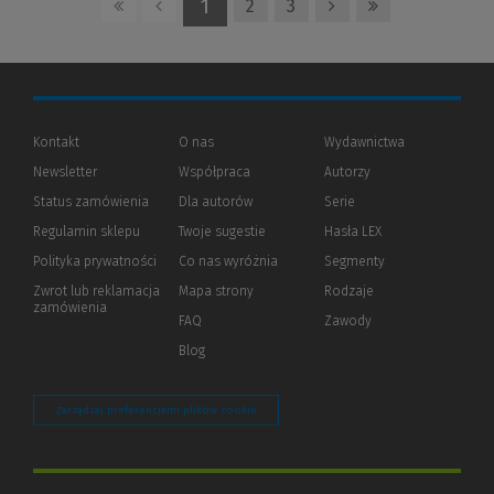
1
2
3
Kontakt
O nas
Wydawnictwa
Newsletter
Współpraca
Autorzy
Status zamówienia
Dla autorów
(Nowe
(Link
Serie
okno)
do
Regulamin sklepu
Twoje sugestie
Hasła LEX
innej
strony)
Polityka prywatności
(Nowe
(Link
Co nas wyróżnia
Segmenty
okno)
do
Zwrot lub reklamacja
Mapa strony
Rodzaje
innej
zamówienia
strony)
FAQ
Zawody
Blog
Zarządzaj preferencjami plików cookie