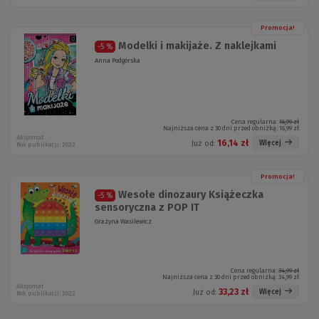
Promocja!
Modelki i makijaże. Z naklejkami
-5 %
Anna Podgórska
Cena regularna:
16,99 zł
Najniższa cena z 30 dni przed obniżką:
16,99 zł
Aksjomat
16,14 zł
Więcej
Już od:
Rok publikacji: 2022
Promocja!
Wesołe dinozaury Książeczka
-5 %
sensoryczna z POP IT
Grażyna Wasilewicz
Cena regularna:
34,99 zł
Najniższa cena z 30 dni przed obniżką:
34,99 zł
Aksjomat
33,23 zł
Więcej
Już od:
Rok publikacji: 2022