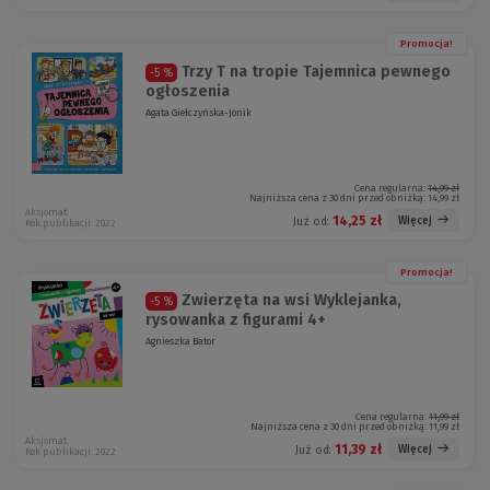
Promocja!
Trzy T na tropie Tajemnica pewnego
-5 %
ogłoszenia
Agata Giełczyńska-Jonik
Cena regularna:
14,99 zł
Najniższa cena z 30 dni przed obniżką:
14,99 zł
Aksjomat
14,25 zł
Więcej
Już od:
Rok publikacji: 2022
Promocja!
Zwierzęta na wsi Wyklejanka,
-5 %
rysowanka z figurami 4+
Agnieszka Bator
Cena regularna:
11,99 zł
Najniższa cena z 30 dni przed obniżką:
11,99 zł
Aksjomat
11,39 zł
Więcej
Już od:
Rok publikacji: 2022