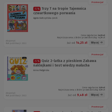
Promocja!
Trzy T na tropie Tajemnica
-5 %
czwartkowego porwania
Agata Giełczyńska-Jonik
Cena regularna:
14,99 zł
Najniższa cena z 30 dni przed obniżką:
14,99 zł
Aksjomat
14,25 zł
Więcej
Już od:
Rok publikacji: 2022
Promocja!
Quiz 2-latka z pieskiem Zabawa
-5 %
naklejkami i test wiedzy malucha
Anna Podgórska
Cena regularna:
9,99 zł
Najniższa cena z 30 dni przed obniżką:
9,99 zł
Aksjomat
9,48 zł
Więcej
Już od:
Rok publikacji: 2022
Promocja!