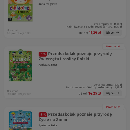
Anna Podgórska
Cena regularna:
11,99 zł
Najniższa cena z 30 dni przed obniżką:
11,99 zł
Aksjomat
11,39 zł
Więcej
Już od:
Rok publikacji: 2022
Promocja!
Przedszkolak poznaje przyrodę
-5 %
Zwierzęta i rośliny Polski
Agnieszka Bator
Cena regularna:
14,99 zł
Najniższa cena z 30 dni przed obniżką:
14,99 zł
Aksjomat
14,25 zł
Więcej
Już od:
Rok publikacji: 2022
Promocja!
Przedszkolak poznaje przyrodę
-5 %
Życie na Ziemi
Agnieszka Bator