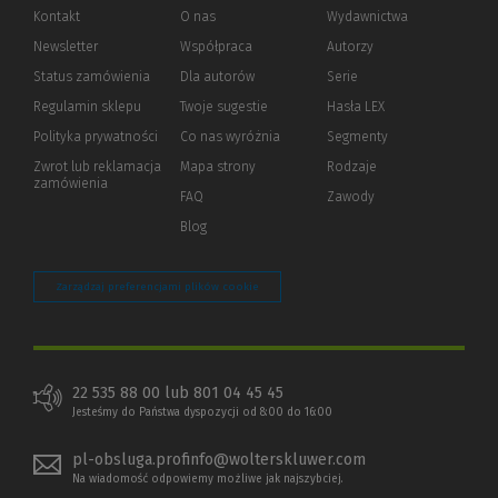
Kontakt
O nas
Wydawnictwa
Newsletter
Współpraca
Autorzy
Status zamówienia
Dla autorów
(Nowe
(Link
Serie
okno)
do
Regulamin sklepu
Twoje sugestie
Hasła LEX
innej
strony)
Polityka prywatności
(Nowe
(Link
Co nas wyróżnia
Segmenty
okno)
do
Zwrot lub reklamacja
Mapa strony
Rodzaje
innej
zamówienia
strony)
FAQ
Zawody
Blog
Zarządzaj preferencjami plików cookie
22 535 88 00 lub 801 04 45 45
Jesteśmy do Państwa dyspozycji od 8:00 do 16:00
pl-obsluga.profinfo@wolterskluwer.com
Na wiadomość odpowiemy możliwe jak najszybciej.