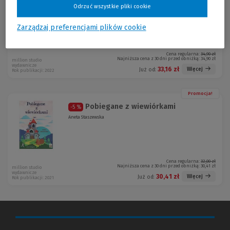
Odrzuć wszystkie pliki cookie
Amanda Kruk-Gawędzka
Zarządzaj preferencjami plików cookie
Cena regularna:
34,90 zł
Najniższa cena z 30 dni przed obniżką:
34,90 zł
million studio
wydawnicze
33,16 zł
Więcej
Już od:
Rok publikacji: 2022
Promocja!
Pobiegane z wiewiórkami
-5 %
Aneta Staszewska
Cena regularna:
32,00 zł
Najniższa cena z 30 dni przed obniżką:
30,41 zł
million studio
wydawnicze
30,41 zł
Więcej
Już od:
Rok publikacji: 2021