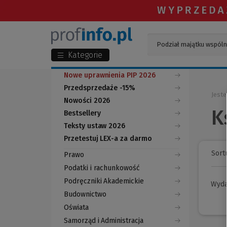
Kategorie
Nowe uprawnienia PIP 2026
Przedsprzedaże -15%
Jeste
Nowości 2026
K
Bestsellery
Teksty ustaw 2026
Przetestuj LEX-a za darmo
(Nowe
(Link
okno)
do
Sortu
Prawo
innej
strony)
Podatki i rachunkowość
Podręczniki Akademickie
Wyd
Budownictwo
Oświata
Samorząd i Administracja