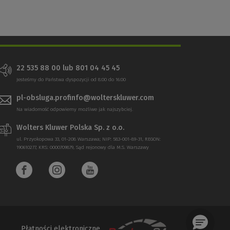
22 535 88 00 lub 801 04 45 45
Jesteśmy do Państwa dyspozycji od 8:00 do 16:00
pl-obsluga.profinfo@wolterskluwer.com
Na wiadomość odpowiemy możliwe jak najszybciej.
Wolters Kluwer Polska Sp. z o.o.
ul. Przyokopowa 33, 01-208 Warszawa; NIP: 583-001-89-31, REGON:
190610277, KRS: 0000709879, Sąd rejonowy dla M.S. Warszawy
Płatności elektroniczne