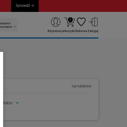
0
ukiwanie
ansowane
Rejestracja
Koszyk
Ulubione
Zaloguj
1 produktów
roduktu