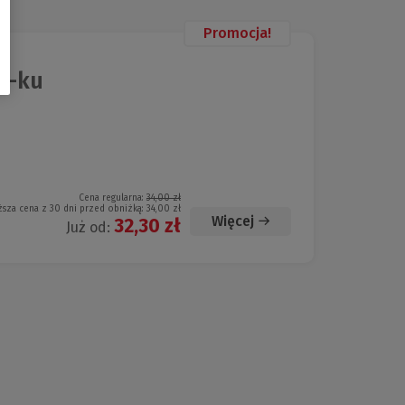
Promocja!
u-ku
Cena regularna:
34,00 zł
ższa cena z 30 dni przed obniżką:
34,00 zł
Więcej
32,30 zł
Już od: