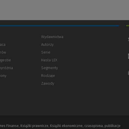
Wydawnictwa
aca
Autorzy
orów
(Nowe
(Link
Serie
okno)
do
ugestie
Hasła LEX
innej
strony)
wyróżnia
Segmenty
rony
Rodzaje
Zawody
iznes Finanse, Książki prawnicze, Książki ekonomiczne, czasopisma, publikacje