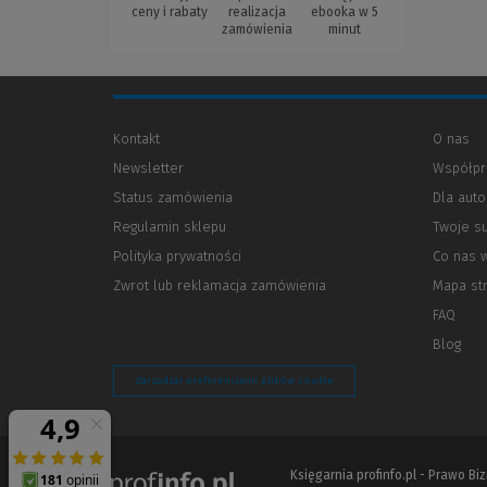
ceny i rabaty
realizacja
ebooka w 5
zamówienia
minut
Kontakt
O nas
Newsletter
Współpr
Status zamówienia
Dla aut
Regulamin sklepu
Twoje s
Polityka prywatności
(Nowe
(Link
Co nas 
okno)
do
Zwrot lub reklamacja zamówienia
Mapa st
innej
strony)
FAQ
Blog
Zarządzaj preferencjami plików cookie
Księgarnia profinfo.pl - Prawo B