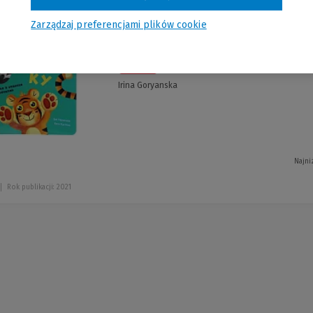
Zarządzaj preferencjami plików cookie
Numo gratisya! : K
-5 %
Irina Goryanska
Najni
Rok publikacji: 2021