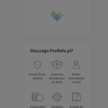
Dlaczego Profinfo.pl?
Ponad 10 tys.
Darmowa
Pomoc
tytułów
dostawa już
konsultanta
od 180zł
na linii
Promocyjne
Sprawna
Dostęp do