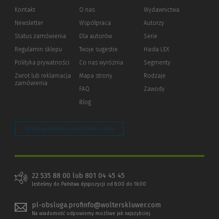
Kontakt
O nas
Wydawnictwa
Newsletter
Współpraca
Autorzy
Status zamówienia
Dla autorów
(Nowe
(Link
Serie
okno)
do
Regulamin sklepu
Twoje sugestie
Hasła LEX
innej
strony)
Polityka prywatności
(Nowe
(Link
Co nas wyróżnia
Segmenty
okno)
do
Zwrot lub reklamacja
Mapa strony
Rodzaje
innej
zamówienia
strony)
FAQ
Zawody
Blog
Zarządzaj preferencjami plików cookie
22 535 88 00 lub 801 04 45 45
Jesteśmy do Państwa dyspozycji od 8:00 do 16:00
pl-obsluga.profinfo@wolterskluwer.com
Na wiadomość odpowiemy możliwe jak najszybciej.