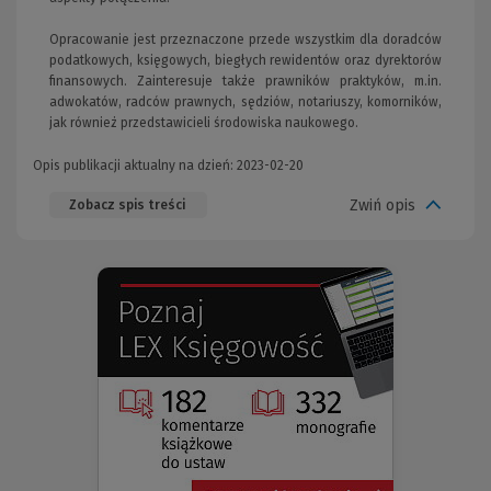
Opracowanie jest przeznaczone przede wszystkim dla doradców
podatkowych, księgowych, biegłych rewidentów oraz dyrektorów
finansowych. Zainteresuje także prawników praktyków, m.in.
adwokatów, radców prawnych, sędziów, notariuszy, komorników,
jak również przedstawicieli środowiska naukowego.
Opis publikacji aktualny na dzień: 2023-02-20
Zwiń opis
Zobacz spis treści
(Nowe
(Link
okno)
do
innej
strony)