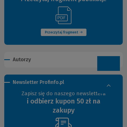
(Link
(Nowe
do
okno)
innej
strony)
Przeczytaj fragment
Autorzy
Newsletter Profinfo.pl
Zapisz się do naszego newslettera
i odbierz kupon 50 zł na
zakupy