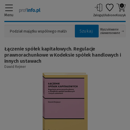
0
Menu
Zaloguj
Ulubione
Koszyk
Wyszukiwanie
Szukaj
zaawansowane
Łączenie spółek kapitałowych. Regulacje
prawnorachunkowe w Kodeksie spółek handlowych i
innych ustawach
Dawid Rejmer
(Link
do
innej
strony)