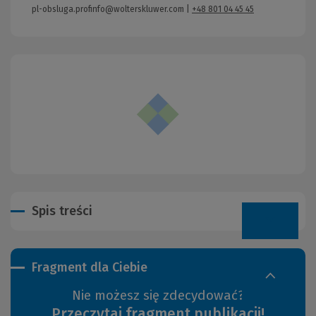
pl-obsluga.profinfo@wolterskluwer.com
|
+48 801 04 45 45
Spis treści
Fragment dla Ciebie
Nie możesz się zdecydować?
Przeczytaj fragment publikacji!