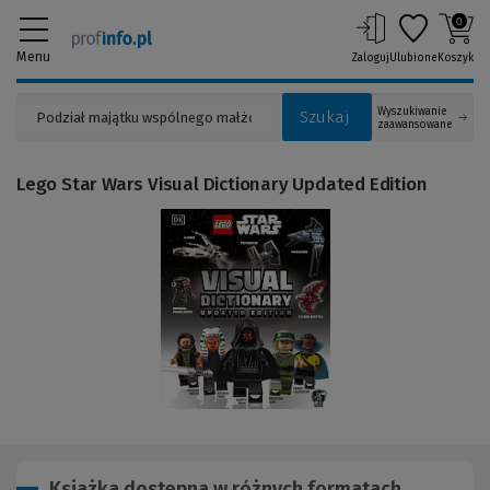
0
Menu
Zaloguj
Ulubione
Koszyk
Wyszukiwanie
Szukaj
zaawansowane
Lego Star Wars Visual Dictionary Updated Edition
(Link
do
innej
strony)
Książka dostępna w różnych formatach