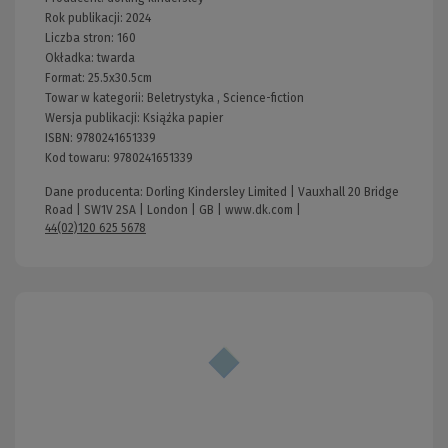
Rok publikacji:
2024
Liczba stron:
160
Okładka:
twarda
Format:
25.5x30.5cm
Towar w kategorii:
Beletrystyka
,
Science-fiction
Wersja publikacji:
Książka papier
ISBN:
9780241651339
Kod towaru:
9780241651339
Dane producenta: Dorling Kindersley Limited | Vauxhall 20 Bridge
Road | SW1V 2SA | London | GB |
www.dk.com
|
44(02)120 625 5678