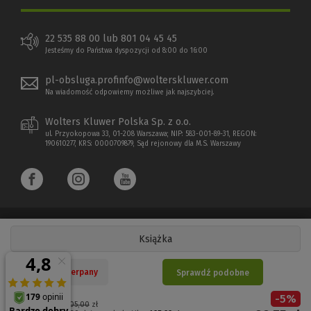
22 535 88 00 lub 801 04 45 45
Jesteśmy do Państwa dyspozycji od 8:00 do 16:00
pl-obsluga.profinfo@wolterskluwer.com
Na wiadomość odpowiemy możliwe jak najszybciej.
Wolters Kluwer Polska Sp. z o.o.
ul. Przyokopowa 33, 01-208 Warszawa; NIP: 583-001-89-31, REGON:
190610277, KRS: 0000709879, Sąd rejonowy dla M.S. Warszawy
Książka
Copyright 1997 - 2026 Wolters Kluwer Polska Sp. z o.o.
Nakład wyczerpany
Sprawdź podobne
Płatności elektroniczne
-
5
%
(Nowe
(Link
Cena regularna:
105,00
zł