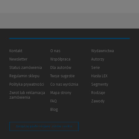
Kontakt
O nas
Wydawnictwa
Newsletter
Współpraca
Autorzy
Status zamówienia
Dla autorów
(Nowe
(Link
Serie
okno)
do
Regulamin sklepu
Twoje sugestie
Hasła LEX
innej
strony)
Polityka prywatności
(Nowe
(Link
Co nas wyróżnia
Segmenty
okno)
do
Zwrot lub reklamacja
Mapa strony
Rodzaje
innej
zamówienia
strony)
FAQ
Zawody
Blog
Zarządzaj preferencjami plików cookie