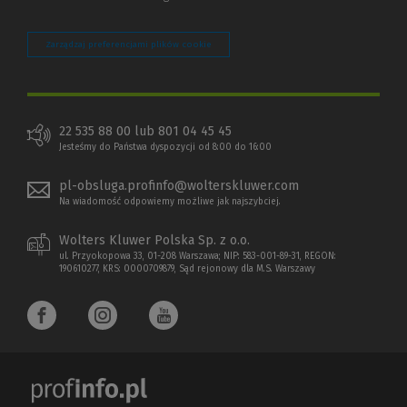
Zarządzaj preferencjami plików cookie
22 535 88 00 lub 801 04 45 45
Jesteśmy do Państwa dyspozycji od 8:00 do 16:00
pl-obsluga.profinfo@wolterskluwer.com
Na wiadomość odpowiemy możliwe jak najszybciej.
Wolters Kluwer Polska Sp. z o.o.
ul. Przyokopowa 33, 01-208 Warszawa; NIP: 583-001-89-31, REGON:
190610277, KRS: 0000709879, Sąd rejonowy dla M.S. Warszawy