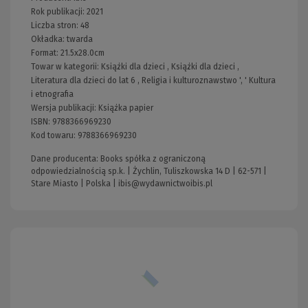
Rok publikacji:
2021
Liczba stron:
48
Okładka:
twarda
Format:
21.5x28.0cm
Towar w kategorii:
Książki dla dzieci
,
Książki dla dzieci
,
Literatura dla dzieci do lat 6
,
Religia i kulturoznawstwo
', '
Kultura
i etnografia
Wersja publikacji:
Książka papier
ISBN:
9788366969230
Kod towaru:
9788366969230
Dane producenta: Books spółka z ograniczoną
odpowiedzialnością sp.k. | Żychlin, Tuliszkowska 14 D | 62-571 |
Stare Miasto | Polska |
ibis@wydawnictwoibis.pl