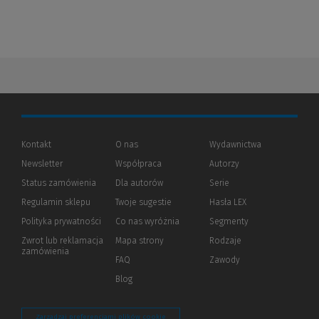
Kontakt
O nas
Wydawnictwa
Newsletter
Współpraca
Autorzy
Status zamówienia
Dla autorów
(Nowe
(Link
Serie
okno)
do
Regulamin sklepu
Twoje sugestie
Hasła LEX
innej
strony)
Polityka prywatności
(Nowe
(Link
Co nas wyróżnia
Segmenty
okno)
do
Zwrot lub reklamacja
Mapa strony
Rodzaje
innej
zamówienia
strony)
FAQ
Zawody
Blog
Zarządzaj preferencjami plików cookie