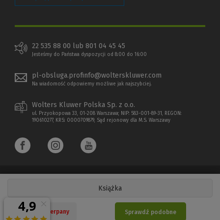
22 535 88 00 lub 801 04 45 45
Jesteśmy do Państwa dyspozycji od 8:00 do 16:00
pl-obsluga.profinfo@wolterskluwer.com
Na wiadomość odpowiemy możliwe jak najszybciej.
Wolters Kluwer Polska Sp. z o.o.
ul. Przyokopowa 33, 01-208 Warszawa; NIP: 583-001-89-31, REGON:
190610277, KRS: 0000709879, Sąd rejonowy dla M.S. Warszawy
Książka
Copyright 1997 - 2026 Wolters Kluwer Polska Sp. z o.o.
Nakład wyczerpany
Sprawdź podobne