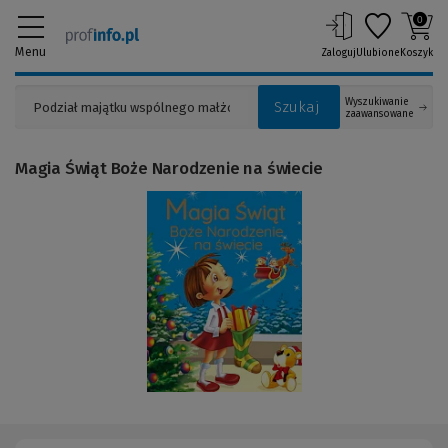
0
Menu
Zaloguj
Ulubione
Koszyk
Wyszukiwanie
Szukaj
zaawansowane
Magia Świąt Boże Narodzenie na świecie
(Link
do
innej
strony)