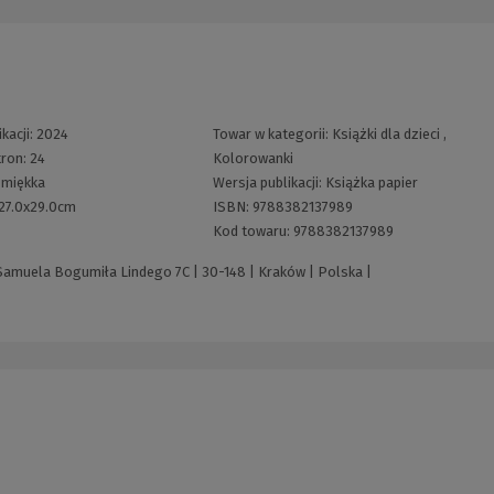
kacji:
2024
Towar w kategorii:
Książki dla dzieci
,
tron:
24
Kolorowanki
:
miękka
Wersja publikacji:
Książka papier
27.0x29.0cm
ISBN:
9788382137989
Kod towaru:
9788382137989
Samuela Bogumiła Lindego 7C | 30-148 | Kraków | Polska |