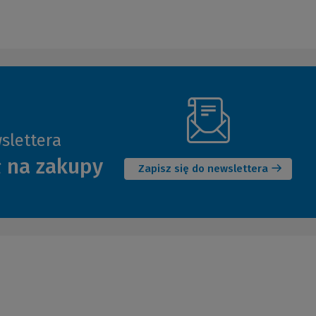
slettera
(Nowe
ł na zakupy
okno)
Zapisz się do newslettera