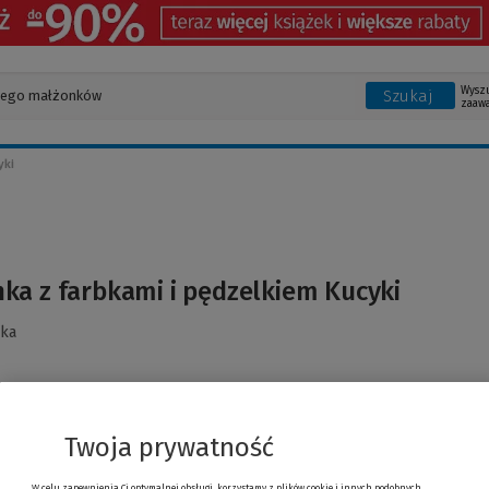
Wysz
Szukaj
zaaw
yki
a z farbkami i pędzelkiem Kucyki
ska
Twoja prywatność
W celu zapewnienia Ci optymalnej obsługi, korzystamy z plików cookie i innych podobnych