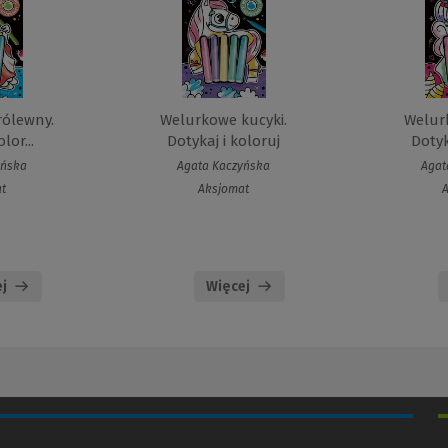
ólewny.
Welurkowe kucyki.
Welur
lor...
Dotykaj i koloruj
Dotyk
yńska
Agata Kaczyńska
Agat
t
Aksjomat
j
Więcej