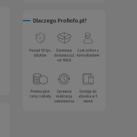
Dlaczego Profinfo.pl?
Ponad 10 tys.
Darmowa
Czat online z
tytułów
dostawa już
konsultantem
od 180zł
Promocyjne
Sprawna
Dostęp do
ceny i rabaty
realizacja
ebooka w 5
zamówienia
minut