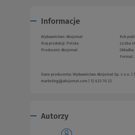
Informacje
Wydawnictwo:
Aksjomat
Rok publi
Kraj produkcji: Polska
Liczba s
Producent:
Aksjomat
Okładka
Format:
Dane producenta: Wydawnictwo Aksjomat Sp. z o.o. | 
marketing@aksjomat.com
|
12 633 70 22
Autorzy