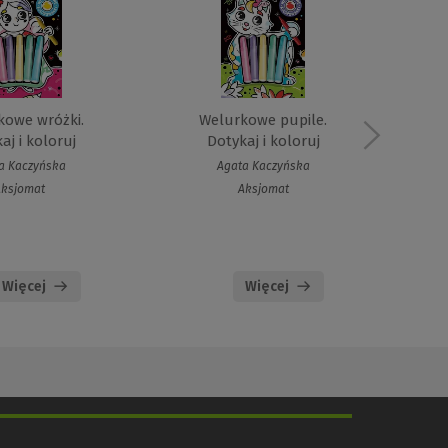
kowe wróżki.
Welurkowe pupile.
W
aj i koloruj
Dotykaj i koloruj
a Kaczyńska
Agata Kaczyńska
Aksjomat
Aksjomat
Więcej
Więcej