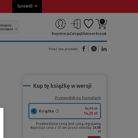
0
ukiwanie
ansowane
Rejestracja
Zaloguj
Ulubione
Koszyk
(Nowe okno)
(Link do innej strony)
(Link do innej strony)
Poleć ten produkt:
Kup tę książkę w wersji
Przewodnik po formatach
14,99 zł
Książka
14,25 zł
Przekreślona cena jest ceną regularną
Najniższa cena z 30 dni przed obniżką:
14,99
zł