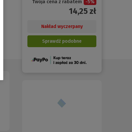
Twoja cena z rabatem
-
5
%
14,25
zł
Nakład wyczerpany
Sprawdź podobne
(Nowe
okno)