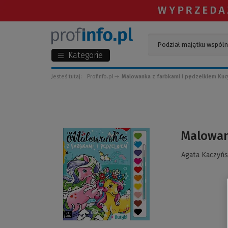
Kategorie
Jesteś tutaj:
Profinfo.pl
Malowanka z farbkami i pędzelkiem Kuc
(Link
Malowank
do
innej
Agata Kaczyń
strony)