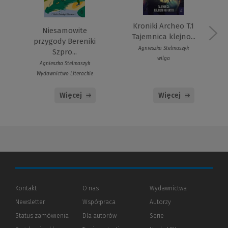
Kroniki Archeo T.1
Niesamowite
Tajemnica klejno...
przygody Bereniki
Agnieszka Stelmaszyk
Szpro...
wilga
Agnieszka Stelmaszyk
Wydawnictwo Literackie
Więcej
Więcej
Kontakt
O nas
Wydawnictwa
Newsletter
Współpraca
Autorzy
Status zamówienia
Dla autorów
(Nowe
(Link
Serie
okno)
do