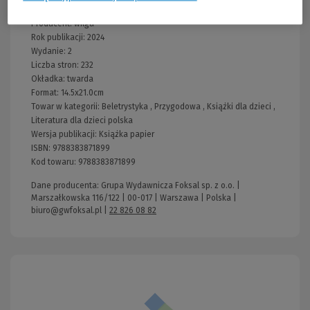
Kraj produkcji: Polska
Producent:
wilga
Rok publikacji:
2024
Wydanie:
2
Liczba stron:
232
Okładka:
twarda
Format:
14.5x21.0cm
Towar w kategorii:
Beletrystyka
,
Przygodowa
,
Książki dla dzieci
,
Literatura dla dzieci polska
Wersja publikacji:
Książka papier
ISBN:
9788383871899
Kod towaru:
9788383871899
Dane producenta: Grupa Wydawnicza Foksal sp. z o.o. |
Marszałkowska 116/122 | 00-017 | Warszawa | Polska |
biuro@gwfoksal.pl
|
22 826 08 82