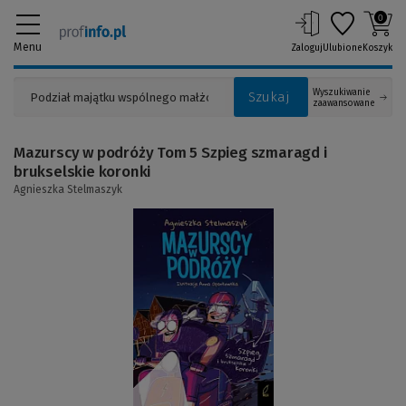
0
Menu
Zaloguj
Ulubione
Koszyk
Wyszukiwanie
Szukaj
zaawansowane
Mazurscy w podróży Tom 5 Szpieg szmaragd i
brukselskie koronki
Agnieszka Stelmaszyk
(Link
do
innej
strony)