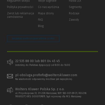
Regulamin sklepu
Twoje sugestie
Hasła LEX
innej
strony)
Polityka prywatności
(Nowe
(Link
Co nas wyróżnia
Segmenty
okno)
do
Zwrot lub reklamacja
Mapa strony
Rodzaje
innej
zamówienia
strony)
FAQ
Zawody
Blog
Zarządzaj preferencjami plików cookie
22 535 88 00 lub 801 04 45 45
Jesteśmy do Państwa dyspozycji od 8:00 do 16:00
pl-obsluga.profinfo@wolterskluwer.com
Na wiadomość odpowiemy możliwe jak najszybciej.
Wolters Kluwer Polska Sp. z o.o.
ul. Przyokopowa 33, 01-208 Warszawa; NIP: 583-001-89-31, REGON:
190610277, KRS: 0000709879, Sąd rejonowy dla M.S. Warszawy