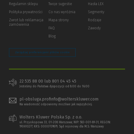
okno)
do
Regulamin sklepu
Twoje sugestie
Hasła LEX
innej
strony)
Polityka prywatności
(Nowe
(Link
Co nas wyróżnia
Segmenty
okno)
do
Zwrot lub reklamacja
Mapa strony
Rodzaje
innej
zamówienia
strony)
FAQ
Zawody
Blog
Zarządzaj preferencjami plików cookie
22 535 88 00 lub 801 04 45 45
Jesteśmy do Państwa dyspozycji od 8:00 do 16:00
pl-obsluga.profinfo@wolterskluwer.com
Na wiadomość odpowiemy możliwe jak najszybciej.
Wolters Kluwer Polska Sp. z o.o.
ul. Przyokopowa 33, 01-208 Warszawa; NIP: 583-001-89-31, REGON:
190610277, KRS: 0000709879, Sąd rejonowy dla M.S. Warszawy