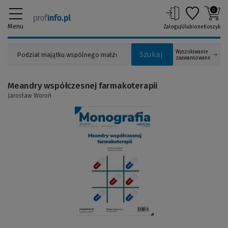
0
Menu
Zaloguj
Ulubione
Koszyk
Wyszukiwanie
Szukaj
zaawansowane
Meandry współczesnej farmakoterapii
Jarosław Woroń
(Link
do
innej
strony)