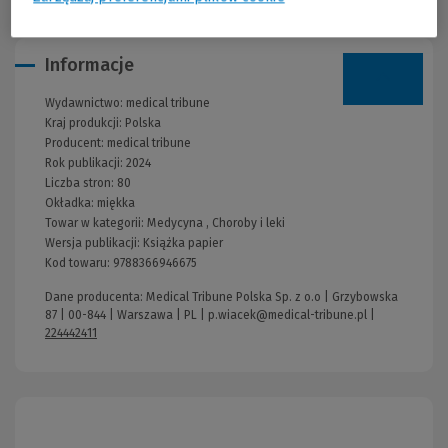
Informacje
Wydawnictwo:
medical tribune
Kraj produkcji: Polska
Producent:
medical tribune
Rok publikacji:
2024
Liczba stron:
80
Okładka:
miękka
Towar w kategorii:
Medycyna
,
Choroby i leki
Wersja publikacji:
Książka papier
Kod towaru:
9788366946675
Dane producenta: Medical Tribune Polska Sp. z o.o | Grzybowska
87 | 00-844 | Warszawa | PL |
p.wiacek@medical-tribune.pl
|
224442411