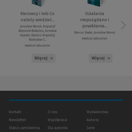
Kierowcy i leki Co
Działania
należy wiedzieć...
niepożądane i
powikłania...
Jarosław Woroń, Krzysztof
Wojtasik-Bakalarz, Jarosław
Marcin Siwko, Jarosław Woroń
Gupało, Dymura Krzysztof,
medical education
Radosław T...
medical education
Więcej
Więcej
Kontakt
O nas
Wydawnictwa
Newsletter
Współpraca
Autorzy
Status zamówienia
Dla autorów
(Nowe
(Link
Serie