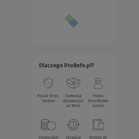
Dlaczego Profinfo.pl?
Ponad 10 tys.
Darmowa
Pomoc
tytułów
dostawa już
konsultanta
od 180zł
na linii
Promocyjne
Sprawna
Dostęp do