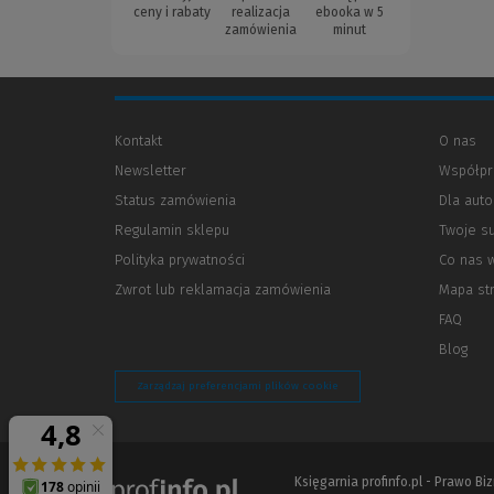
ceny i rabaty
realizacja
ebooka w 5
zamówienia
minut
Kontakt
O nas
Newsletter
Współpr
Status zamówienia
Dla aut
Regulamin sklepu
Twoje s
Polityka prywatności
(Nowe
(Link
Co nas 
okno)
do
Zwrot lub reklamacja zamówienia
Mapa st
innej
strony)
FAQ
Blog
Zarządzaj preferencjami plików cookie
Księgarnia profinfo.pl - Prawo B