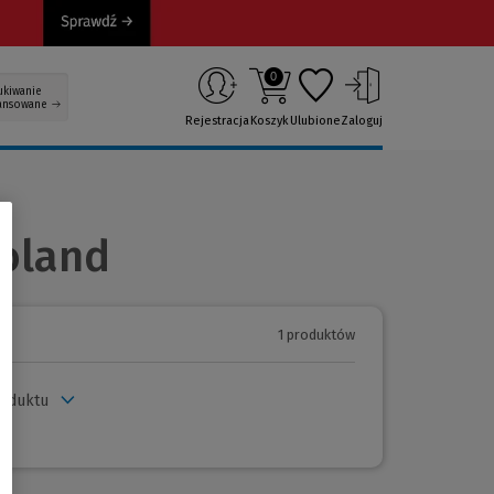
0
ukiwanie
ansowane
Rejestracja
Koszyk
Ulubione
Zaloguj
oland
1 produktów
roduktu