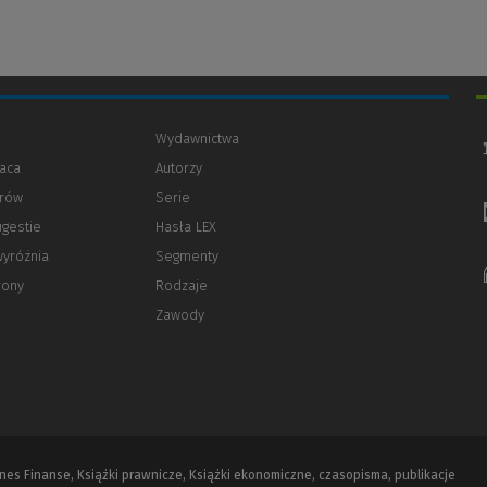
Wydawnictwa
aca
Autorzy
orów
(Nowe
(Link
Serie
okno)
do
ugestie
Hasła LEX
innej
strony)
wyróżnia
Segmenty
rony
Rodzaje
Zawody
iznes Finanse, Książki prawnicze, Książki ekonomiczne, czasopisma, publikacje