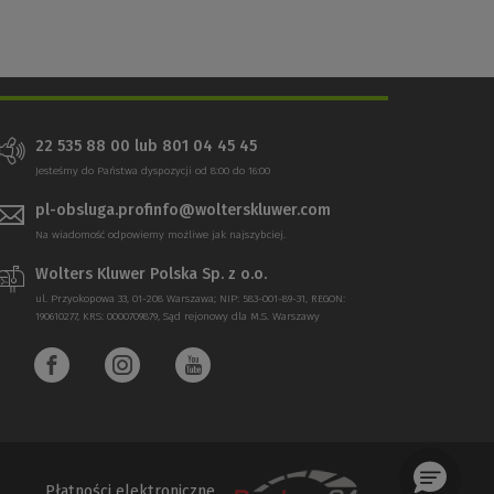
22 535 88 00 lub 801 04 45 45
Jesteśmy do Państwa dyspozycji od 8:00 do 16:00
pl-obsluga.profinfo@wolterskluwer.com
Na wiadomość odpowiemy możliwe jak najszybciej.
Wolters Kluwer Polska Sp. z o.o.
ul. Przyokopowa 33, 01-208 Warszawa; NIP: 583-001-89-31, REGON:
190610277, KRS: 0000709879, Sąd rejonowy dla M.S. Warszawy
Płatności elektroniczne