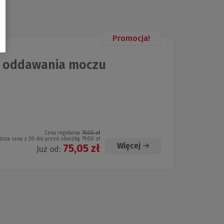
Promocja!
a oddawania moczu
Cena regularna:
79,00 zł
ższa cena z 30 dni przed obniżką:
79,00 zł
Więcej
75,05 zł
Już od: