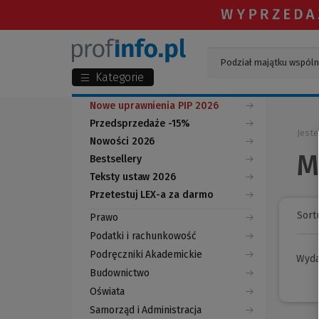
Kategorie
Nowe uprawnienia PIP 2026
Przedsprzedaże -15%
Jeste
Nowości 2026
M
Bestsellery
Teksty ustaw 2026
Przetestuj LEX-a za darmo
(Nowe
(Link
okno)
do
Sortu
Prawo
innej
strony)
Podatki i rachunkowość
Podręczniki Akademickie
Wyd
Budownictwo
Oświata
Samorząd i Administracja