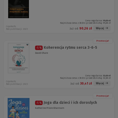
Cena regularna:
95,00 zł
Najniższa cena z 30 dni przed obniżką:
95,00 zł
CoJaNaTo
90,26 zł
Więcej
Już od:
Rok publikacji: 2023
Promocja!
Koherencja rytmu serca 3-6-5
-5 %
David Ohare
Cena regularna:
32,00 zł
Najniższa cena z 30 dni przed obniżką:
32,00 zł
CoJaNaTo
30,41 zł
Więcej
Już od:
Rok publikacji: 2023
Promocja!
Joga dla dzieci i ich doroslych
-5 %
Katherine Priore Ghannam