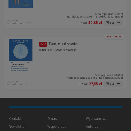
Cena regularna:
63,00 zł
Najniższa cena z 30 dni przed obniżką:
63,00 zł
CoJaNaTo
59,85 zł
Więcej
Już od:
Rok publikacji: 2022
Promocja!
Twoje zdrowie
-5 %
Didier Raoult, Sabine Casalonga
Cena regularna:
29,00 zł
Najniższa cena z 30 dni przed obniżką:
29,00 zł
CoJaNaTo
27,55 zł
Więcej
Już od:
Rok publikacji: 2021
Kontakt
O nas
Wydawnictwa
Newsletter
Współpraca
Autorzy