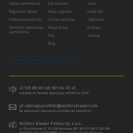
Status zamówienia
Dla autorów
(Nowe
(Link
Serie
okno)
do
Regulamin sklepu
Twoje sugestie
Hasła LEX
innej
strony)
Polityka prywatności
(Nowe
(Link
Co nas wyróżnia
Segmenty
okno)
do
Zwrot lub reklamacja
Mapa strony
Rodzaje
innej
zamówienia
strony)
FAQ
Zawody
Blog
Zarządzaj preferencjami plików cookie
22 535 88 00 lub 801 04 45 45
Jesteśmy do Państwa dyspozycji od 8:00 do 16:00
pl-obsluga.profinfo@wolterskluwer.com
Na wiadomość odpowiemy możliwe jak najszybciej.
Wolters Kluwer Polska Sp. z o.o.
ul. Przyokopowa 33, 01-208 Warszawa; NIP: 583-001-89-31, REGON: