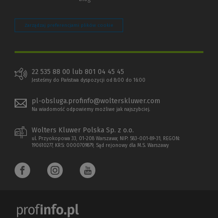
Zarządzaj preferencjami plików cookie
22 535 88 00 lub 801 04 45 45
Jesteśmy do Państwa dyspozycji od 8:00 do 16:00
pl-obsluga.profinfo@wolterskluwer.com
Na wiadomość odpowiemy możliwe jak najszybciej.
Wolters Kluwer Polska Sp. z o.o.
ul. Przyokopowa 33, 01-208 Warszawa; NIP: 583-001-89-31, REGON:
190610277, KRS: 0000709879, Sąd rejonowy dla M.S. Warszawy