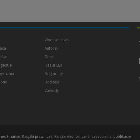
Wydawnictwa
aca
Autorzy
orów
(Nowe
(Link
Serie
okno)
do
ugestie
Hasła LEX
innej
strony)
wyróżnia
Segmenty
rony
Rodzaje
Zawody
iznes Finanse, Książki prawnicze, Książki ekonomiczne, czasopisma, publikacje