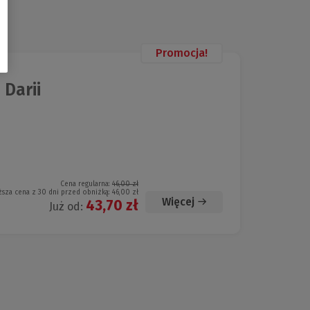
Promocja!
 Darii
Cena regularna:
46,00 zł
ższa cena z 30 dni przed obniżką:
46,00 zł
Więcej
43,70 zł
Już od: