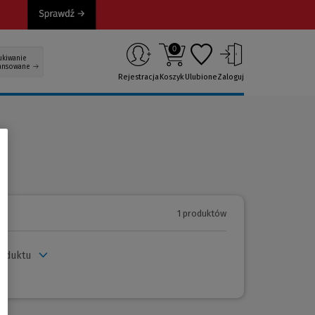
0
ukiwanie
ansowane
Rejestracja
Koszyk
Ulubione
Zaloguj
1 produktów
roduktu