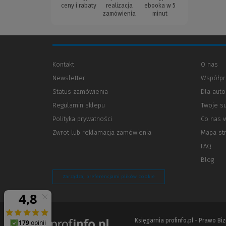
ceny i rabaty
realizacja
ebooka w 5
zamówienia
minut
Kontakt
O nas
Newsletter
Współpr
Status zamówienia
Dla aut
Regulamin sklepu
Twoje s
Polityka prywatności
(Nowe
(Link
Co nas 
okno)
do
Zwrot lub reklamacja zamówienia
Mapa st
innej
strony)
FAQ
Blog
Zarządzaj preferencjami plików cookie
Księgarnia profinfo.pl - Prawo B