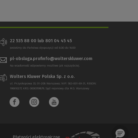
22 535 88 00 lub 801 04 45 45
Jesteśmy do Państwa dyspozycji od 8:00 do 16:00
pl-obsluga.profinfo@wolterskluwer.com
Na wiadomość odpowiemy możliwe jak najszybciej.
Wolters Kluwer Polska Sp. z o.o.
ul. Przyokopowa 33, 01-208 Warszawa; NIP: 583-001-89-31, REGON:
190610277, KRS: 0000709879, Sąd rejonowy dla M.S. Warszawy
Płatności elektroniczne