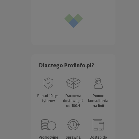
Dlaczego Profinfo.pl?
Ponad 10 tys.
Darmowa
Pomoc
tytułów
dostawa już
konsultanta
od 180zł
na linii
Promocyjne
Sprawna
Dostęp do