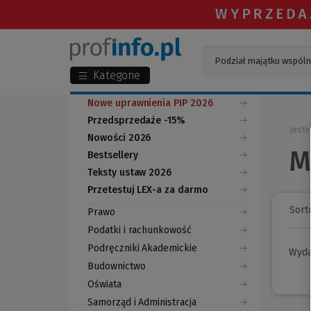
Kategorie
Nowe uprawnienia PIP 2026
Przedsprzedaże -15%
Jeste
Nowości 2026
M
Bestsellery
Teksty ustaw 2026
Przetestuj LEX-a za darmo
(Nowe
(Link
okno)
do
Sortu
Prawo
innej
strony)
Podatki i rachunkowość
Podręczniki Akademickie
Wyd
Budownictwo
Oświata
Samorząd i Administracja