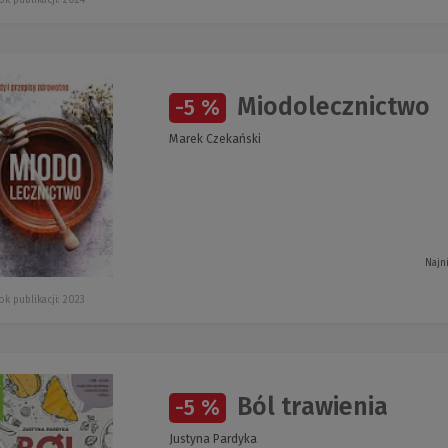
Miodolecznictwo
-5 %
Marek Czekański
Najn
ok publikacji: 2023
Ból trawienia
-5 %
Justyna Pardyka