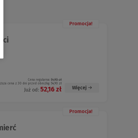
Promocja!
ści
Cena regularna:
54,90 zł
iższa cena z 30 dni przed obniżką:
54,90 zł
Więcej
52,16 zł
Już od:
Promocja!
mierć