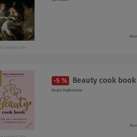
Najn
ok publikacji: 2024
Beauty cook book
-5 %
Beata Grątkowska
Najn
ok publikacji: 2024