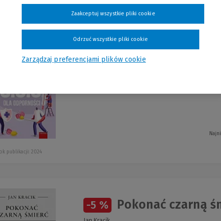
szystkie produkty
Zaakceptuj wszystkie pliki cookie
Odrzuć wszystkie pliki cookie
Zarządzaj preferencjami plików cookie
S.O.S. dla odporno
-5 %
Andrzej Piekarczyk
Najn
ok publikacji: 2024
Pokonać czarną ś
-5 %
Jan Kracik