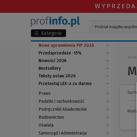
Kategorie
Nowe uprawnienia PIP 2026
Przedsprzedaże -15%
Jeste
Nowości 2026
M
Bestsellery
Teksty ustaw 2026
Przetestuj LEX-a za darmo
(Nowe
(Link
okno)
do
Sortu
Prawo
innej
strony)
Podatki i rachunkowość
Podręczniki Akademickie
Wyd
Budownictwo
Oświata
Samorząd i Administracja