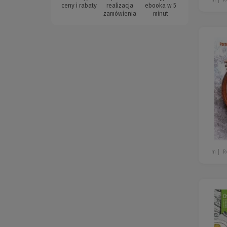
ceny i rabaty
realizacja
ebooka w 5
zamówienia
minut
m
R