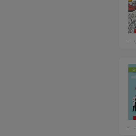
m
R
m
R