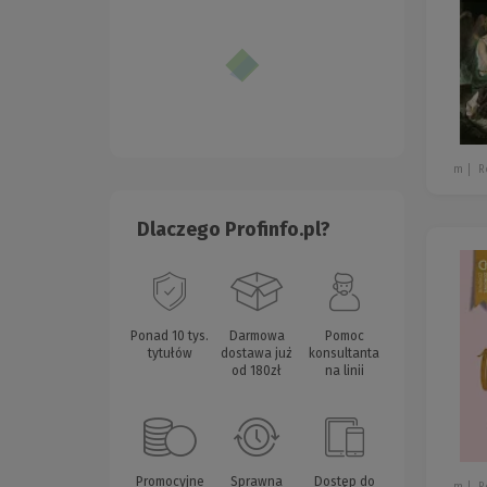
m
R
Dlaczego Profinfo.pl?
Ponad 10 tys.
Darmowa
Pomoc
tytułów
dostawa już
konsultanta
od 180zł
na linii
Promocyjne
Sprawna
Dostęp do
m
R