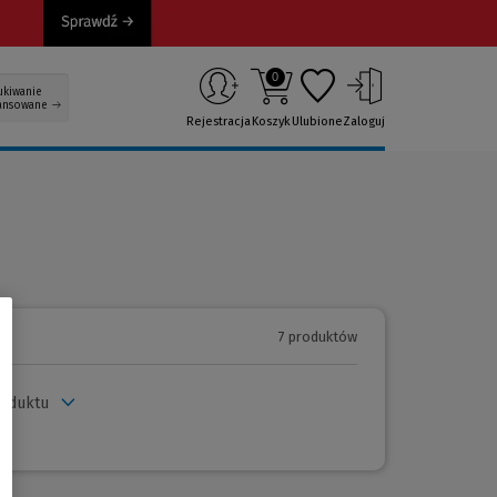
0
ukiwanie
ansowane
Rejestracja
Koszyk
Ulubione
Zaloguj
7 produktów
roduktu