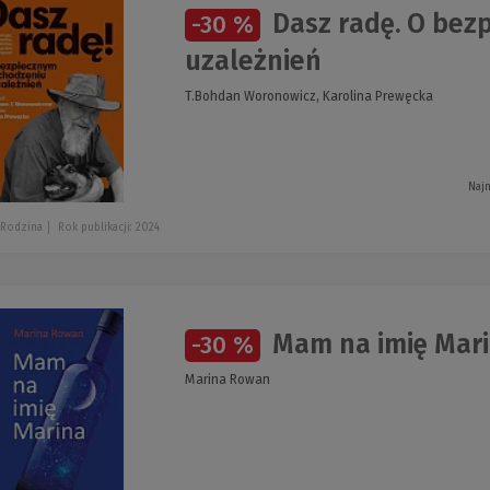
Dasz radę. O bez
-30 %
uzależnień
T.Bohdan Woronowicz, Karolina Prewęcka
Najn
 Rodzina
Rok publikacji: 2024
Mam na imię Marin
-30 %
Marina Rowan