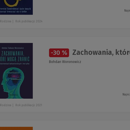
Najn
 Rodzina
Rok publikacji: 2024
Zachowania, któr
-30 %
Bohdan Woronowicz
Najni
 Rodzina
Rok publikacji: 2021