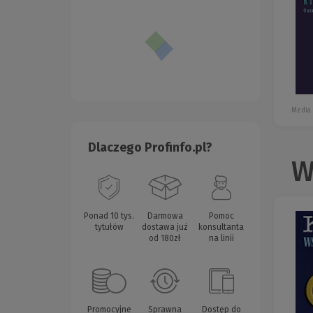
Media
Dlaczego Profinfo.pl?
W
Ponad 10 tys.
Darmowa
Pomoc
tytułów
dostawa już
konsultanta
od 180zł
na linii
Promocyjne
Sprawna
Dostęp do