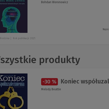
Bohdan Woronowicz
Najni
 Rodzina
Rok publikacji: 2021
szystkie produkty
Koniec współuzal
-30 %
Melody Beattie