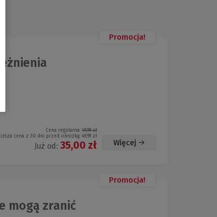
Promocja!
eżnienia
Cena regularna:
49,99 zł
iższa cena z 30 dni przed obniżką:
49,99 zł
Więcej
35,00 zł
Już od:
Promocja!
e mogą zranić