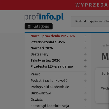
Kategorie
Nowe uprawnienia PIP 2026
Przedsprzedaże -15%
Jeste
Nowości 2026
M
Bestsellery
Teksty ustaw 2026
Przetestuj LEX-a za darmo
(Nowe
(Link
okno)
do
Sortu
Prawo
innej
strony)
Podatki i rachunkowość
Podręczniki Akademickie
Wyd
Budownictwo
Oświata
Samorząd i Administracja