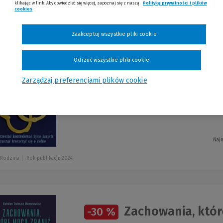
klikając w link. Aby dowiedzieć się więcej, zapoznaj się z naszą
Polityką prywatności i plików
cookies
(Nowe okno)
(Link do innej strony)
romocje
Zaakceptuj wszystkie pliki cookie
Odrzuć wszystkie pliki cookie
Koniec współuzal
-30 %
Zarządzaj preferencjami plików cookie
Melody Beattie
Najn
 Rodzina
Rok publikacji: 2024
Zachowania, któr
-30 %