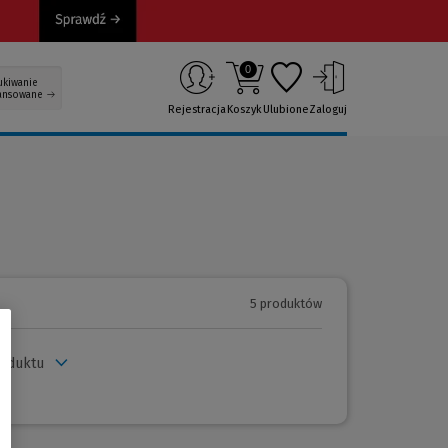
0
ukiwanie
ansowane
Rejestracja
Koszyk
Ulubione
Zaloguj
5 produktów
roduktu