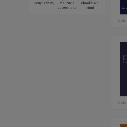
ceny i rabaty
realizacja
ebooka w 5
zamówienia
minut
Media
Media