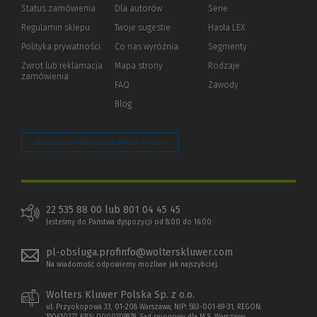
Status zamówienia
Dla autorów
(Nowe
(Link
Serie
okno)
do
Regulamin sklepu
Twoje sugestie
Hasła LEX
innej
strony)
Polityka prywatności
(Nowe
(Link
Co nas wyróżnia
Segmenty
okno)
do
Zwrot lub reklamacja
Mapa strony
Rodzaje
innej
zamówienia
strony)
FAQ
Zawody
Blog
Zarządzaj preferencjami plików cookie
22 535 88 00 lub 801 04 45 45
Jesteśmy do Państwa dyspozycji od 8:00 do 16:00
pl-obsluga.profinfo@wolterskluwer.com
Na wiadomość odpowiemy możliwe jak najszybciej.
Wolters Kluwer Polska Sp. z o.o.
ul. Przyokopowa 33, 01-208 Warszawa; NIP: 583-001-89-31, REGON: