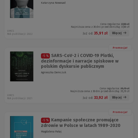
Katarzyna Nowosad
Cena regularna:
37,80 zł
Najniższa cena z 30 dni przed obniżką:
37,80 zł
UMCS
35,91 zł
Więcej
Już od:
Rok publikacji: 2022
Promocja!
SARS-CoV-2 i COVID-19 Plotki,
-5 %
dezinformacje i narracje spiskowe w
polskim dyskursie publicznym
Agnieszka Demczuk
Cena regularna:
35,70 zł
Najniższa cena z 30 dni przed obniżką:
35,70 zł
UMCS
33,92 zł
Więcej
Już od:
Rok publikacji: 2021
Promocja!
Kampanie społeczne promujące
-5 %
zdrowie w Polsce w latach 1989-2020
Magdalena Pataj