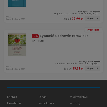
Cena regularna:
42,00 zł
Najniższa cena z 30 dni przed obniżką:
42,00 zł
UMCS
39,90 zł
Więcej
Już od:
Rok publikacji: 2021
Promocja!
Żywność a zdrowie człowieka
-5 %
Jan Fiedurek
Cena regularna:
37,80 zł
Najniższa cena z 30 dni przed obniżką:
37,80 zł
UMCS
35,91 zł
Więcej
Już od:
Rok publikacji: 2021
Kontakt
O nas
Wydawnictwa
Newsletter
Współpraca
Autorzy