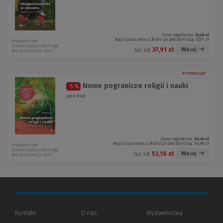
Cena regularna:
39,90 zł
Najniższa cena z 30 dni przed obniżką:
37,91 zł
Wydawnictwo
Uniwersytetu Łódzkiego
37,91 zł
Więcej
Już od:
Rok publikacji: 2021
Promocja!
Nowe pogranicze religii i nauki
-5 %
John Hick
Cena regularna:
54,90 zł
Najniższa cena z 30 dni przed obniżką:
54,90 zł
Wydawnictwo
Uniwersytetu Łódzkiego
52,16 zł
Więcej
Już od:
Rok publikacji: 2021
Kontakt
O nas
Wydawnictwa