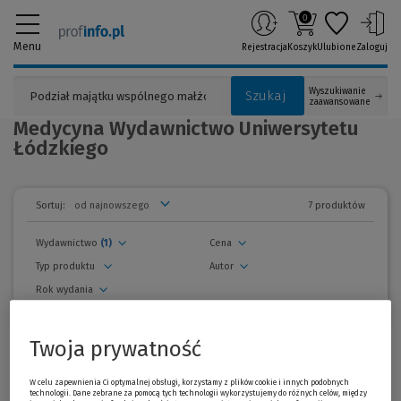
0
Menu
Rejestracja
Koszyk
Ulubione
Zaloguj
Wyszukiwanie
Szukaj
zaawansowane
Medycyna Wydawnictwo Uniwersytetu
Łódzkiego
7 produktów
Sortuj:
Wydawnictwo
(1)
Cena
Typ produktu
Autor
Rok wydania
usuń wszystkie filtry
Twoja prywatność
zwiń
filtry
Wszystkie produkty
W celu zapewnienia Ci optymalnej obsługi, korzystamy z plików cookie i innych podobnych
technologii. Dane zebrane za pomocą tych technologii wykorzystujemy do różnych celów, między
Promocja!