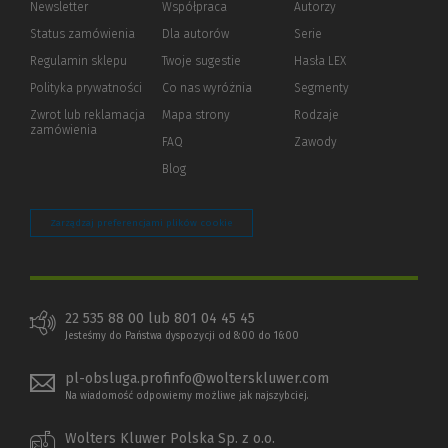
Newsletter
Współpraca
Autorzy
Status zamówienia
Dla autorów
(Nowe
(Link
Serie
okno)
do
Regulamin sklepu
Twoje sugestie
Hasła LEX
innej
strony)
Polityka prywatności
(Nowe
(Link
Co nas wyróżnia
Segmenty
okno)
do
Zwrot lub reklamacja
Mapa strony
Rodzaje
innej
zamówienia
strony)
FAQ
Zawody
Blog
Zarządzaj preferencjami plików cookie
22 535 88 00 lub 801 04 45 45
Jesteśmy do Państwa dyspozycji od 8:00 do 16:00
pl-obsluga.profinfo@wolterskluwer.com
Na wiadomość odpowiemy możliwe jak najszybciej.
Wolters Kluwer Polska Sp. z o.o.