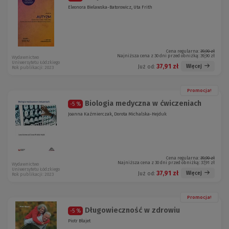
Eleonora Bielawska-Batorowicz, Uta Frith
Cena regularna:
39,90 zł
Najniższa cena z 30 dni przed obniżką:
39,90 zł
Wydawnictwo
Uniwersytetu Łódzkiego
37,91 zł
Więcej
Już od:
Rok publikacji: 2023
Promocja!
Biologia medyczna w ćwiczeniach
-5 %
Joanna Kaźmierczak, Dorota Michalska-Hejduk
Cena regularna:
39,90 zł
Najniższa cena z 30 dni przed obniżką:
37,91 zł
Wydawnictwo
Uniwersytetu Łódzkiego
37,91 zł
Więcej
Już od:
Rok publikacji: 2023
Promocja!
Długowieczność w zdrowiu
-5 %
Piotr Błajet