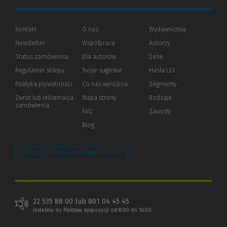
Kontakt
O nas
Wydawnictwa
Newsletter
Współpraca
Autorzy
Status zamówienia
Dla autorów
(Nowe
(Link
Serie
okno)
do
Regulamin sklepu
Twoje sugestie
Hasła LEX
innej
strony)
Polityka prywatności
(Nowe
(Link
Co nas wyróżnia
Segmenty
okno)
do
Zwrot lub reklamacja
Mapa strony
Rodzaje
innej
zamówienia
strony)
FAQ
Zawody
Blog
Zarządzaj preferencjami plików cookie
22 535 88 00 lub 801 04 45 45
Jesteśmy do Państwa dyspozycji od 8:00 do 16:00