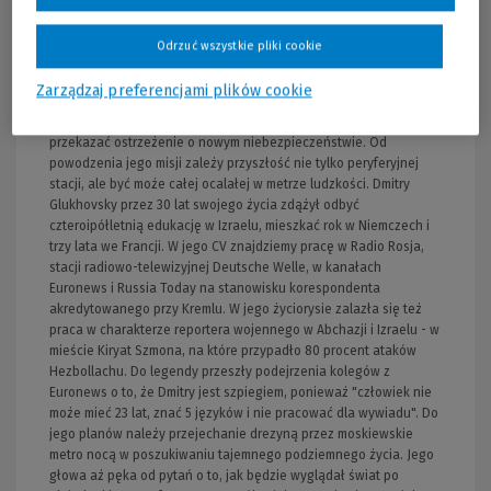
sojusze, toczą wojny. WOGN to wysunięta najbardziej na północ
zamieszkała stacja metra. Kiedyś była jedną z najpiękniejszych, a
Odrzuć wszystkie pliki cookie
po zagładzie przez długi czas pozostawała bezpieczna. Teraz
pojawiło się na niej śmiertelne niebezpieczeństwo. Artem, młody
Zarządzaj preferencjami plików cookie
mężczyzna z WOGN-u, otrzymuje zadanie: musi przedostać się do
legendarnej stacji Polis, serca moskiewskiego metra, aby
przekazać ostrzeżenie o nowym niebezpieczeństwie. Od
powodzenia jego misji zależy przyszłość nie tylko peryferyjnej
stacji, ale być może całej ocalałej w metrze ludzkości. Dmitry
Glukhovsky przez 30 lat swojego życia zdążył odbyć
czteroipółletnią edukację w Izraelu, mieszkać rok w Niemczech i
trzy lata we Francji. W jego CV znajdziemy pracę w Radio Rosja,
stacji radiowo-telewizyjnej Deutsche Welle, w kanałach
Euronews i Russia Today na stanowisku korespondenta
akredytowanego przy Kremlu. W jego życiorysie zalazła się też
praca w charakterze reportera wojennego w Abchazji i Izraelu - w
mieście Kiryat Szmona, na które przypadło 80 procent ataków
Hezbollachu. Do legendy przeszły podejrzenia kolegów z
Euronews o to, że Dmitry jest szpiegiem, ponieważ "człowiek nie
może mieć 23 lat, znać 5 języków i nie pracować dla wywiadu". Do
jego planów należy przejechanie drezyną przez moskiewskie
metro nocą w poszukiwaniu tajemnego podziemnego życia. Jego
głowa aż pęka od pytań o to, jak będzie wyglądał świat po