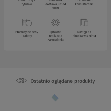
Ponad 10 tys.
Darmowa
Czat online z
tytułów
dostawa już od
konsultantem
180zł
Promocyjne ceny
Sprawna
Dostęp do
i rabaty
realizacja
ebooka w 5 minut
zamówienia
Ostatnio oglądane produkty