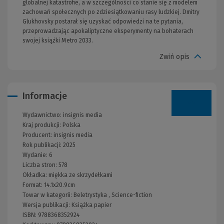
globalnej katastrofie, a w szczególności co stanie się z modelem
zachowań społecznych po zdziesiątkowaniu rasy ludzkiej. Dmitry
Glukhovsky postarał się uzyskać odpowiedzi na te pytania,
przeprowadzając apokaliptyczne eksperymenty na bohaterach
swojej książki Metro 2033.
Zwiń opis
Informacje
Wydawnictwo:
insignis media
Kraj produkcji: Polska
Producent:
insignis media
Rok publikacji:
2025
Wydanie:
6
Liczba stron:
578
Okładka:
miękka ze skrzydełkami
Format:
14.1x20.9cm
Towar w kategorii:
Beletrystyka
,
Science-fiction
Wersja publikacji:
Książka papier
ISBN:
9788368352924