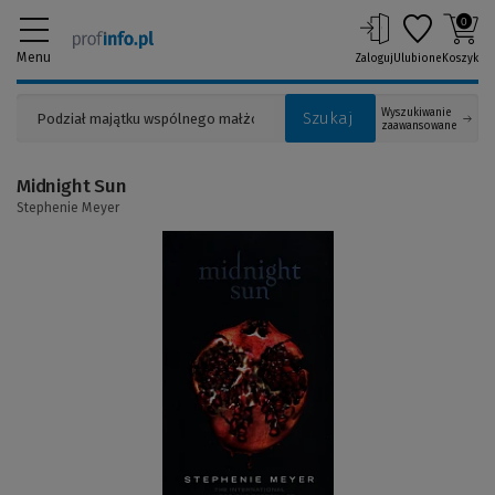
0
Menu
Zaloguj
Ulubione
Koszyk
Wyszukiwanie
Szukaj
zaawansowane
Midnight Sun
Stephenie Meyer
(Link
do
innej
strony)