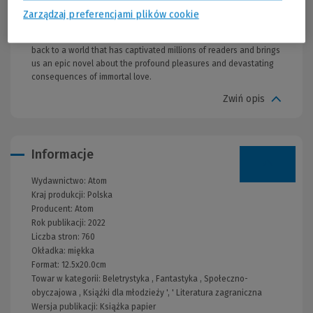
inner thoughts, we understand why this is the defining struggle of
Zarządzaj preferencjami plików cookie
his life. How can he justify following his heart if it means leading
Bella into danger?In Midnight Sun, Stephenie Meyer transports us
back to a world that has captivated millions of readers and brings
us an epic novel about the profound pleasures and devastating
consequences of immortal love.
Zwiń opis
Informacje
Wydawnictwo:
Atom
Kraj produkcji: Polska
Producent:
Atom
Rok publikacji:
2022
Liczba stron:
760
Okładka:
miękka
Format:
12.5x20.0cm
Towar w kategorii:
Beletrystyka
,
Fantastyka
,
Społeczno-
obyczajowa
,
Książki dla młodzieży
', '
Literatura zagraniczna
Wersja publikacji:
Książka papier