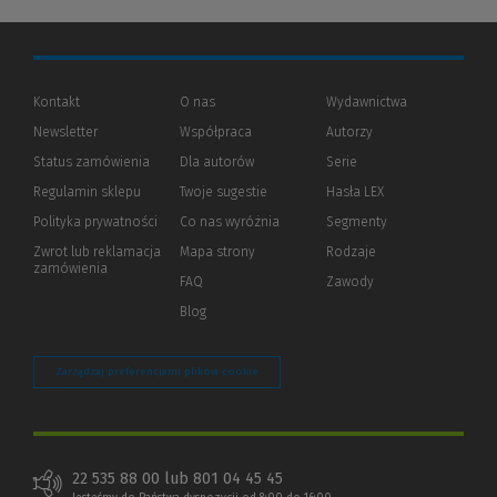
Kontakt
O nas
Wydawnictwa
Newsletter
Współpraca
Autorzy
Status zamówienia
Dla autorów
(Nowe
(Link
Serie
okno)
do
Regulamin sklepu
Twoje sugestie
Hasła LEX
innej
strony)
Polityka prywatności
(Nowe
(Link
Co nas wyróżnia
Segmenty
okno)
do
Zwrot lub reklamacja
Mapa strony
Rodzaje
innej
zamówienia
strony)
FAQ
Zawody
Blog
Zarządzaj preferencjami plików cookie
22 535 88 00 lub 801 04 45 45