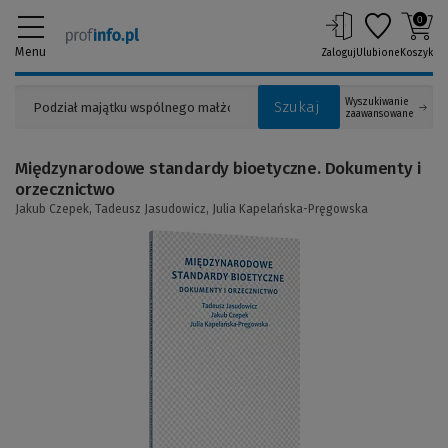
0
Menu
Zaloguj
Ulubione
Koszyk
Wyszukiwanie
Szukaj
zaawansowane
Międzynarodowe standardy bioetyczne. Dokumenty i
orzecznictwo
Jakub Czepek,
Tadeusz Jasudowicz,
Julia Kapelańska-Pręgowska
(Link
do
innej
strony)