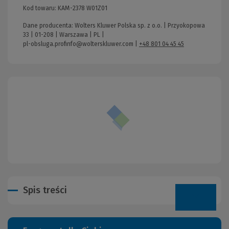
Kod towaru:
KAM-2378 W01Z01
Dane producenta: Wolters Kluwer Polska sp. z o.o. | Przyokopowa
33 | 01-208 | Warszawa | PL |
pl-obsluga.profinfo@wolterskluwer.com
|
+48 801 04 45 45
Spis treści