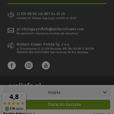
22 535 88 00 lub 801 04 45 45
Jesteśmy do Państwa dyspozycji od 8:00 do 16:00
pl-obsluga.profinfo@wolterskluwer.com
Na wiadomość odpowiemy możliwe jak najszybciej.
Wolters Kluwer Polska Sp. z o.o.
ul. Przyokopowa 33, 01-208 Warszawa; NIP: 583-001-89-31, REGON:
190610277, KRS: 0000709879, Sąd rejonowy dla M.S. Warszawy
Książka
Copyright 1997 - 2026 Wolters Kluwer Polska Sp. z o.o.
Dodaj do koszyka
Płatności elektroniczne
(Nowe
(Link
Cena regularna:
69,00
zł