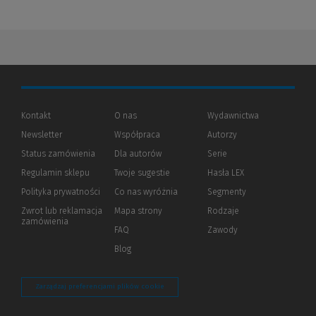
Kontakt
O nas
Wydawnictwa
Newsletter
Współpraca
Autorzy
Status zamówienia
Dla autorów
(Nowe
(Link
Serie
okno)
do
Regulamin sklepu
Twoje sugestie
Hasła LEX
innej
strony)
Polityka prywatności
(Nowe
(Link
Co nas wyróżnia
Segmenty
okno)
do
Zwrot lub reklamacja
Mapa strony
Rodzaje
innej
zamówienia
strony)
FAQ
Zawody
Blog
Zarządzaj preferencjami plików cookie