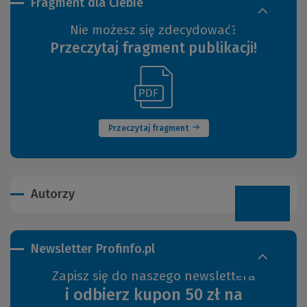
Fragment dla Ciebie
Nie możesz się zdecydować?
Przeczytaj fragment publikacji!
(Link
(Nowe
do
okno)
innej
strony)
Przeczytaj fragment
Autorzy
Newsletter Profinfo.pl
Zapisz się do naszego newslettera
i odbierz kupon 50 zł na