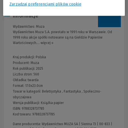
Zarządzaj preferencjami plików cookie
Informacje
Wydawnictwo:
Muza
Wydawnictwo Muza S.A. powstało w 1991 roku w Warszawie. Od
1998 roku akcje spółki notowane są na Giełdzie Papierów
Wartościowych.... więcej→
Kraj produkcji: Polska
Producent:
Muza
Rok publikacji:
2025
Liczba stron:
560
Okładka:
twarda
Format:
17.0x23.0cm
Towar w kategorii:
Beletrystyka
,
Fantastyka
,
Społeczno-
obyczajowa
Wersja publikacji:
Książka papier
ISBN:
9788328737785
Kod towaru:
9788328737785
Dane producenta: Wydawnictwo MUZA SA | Sienna 73 | 00-833 |