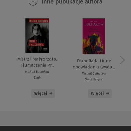
Inne publikacje autora
Mistrz i Małgorzata.
Diaboliada i inne
Tłumaczenie Pr...
opowiadania (wyda...
Michaił Bułhakow
Michaił Bułhakow
Znak
Świat Książki
Więcej
Więcej