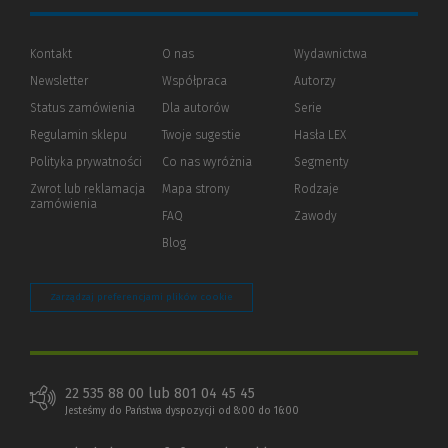
Kontakt
O nas
Wydawnictwa
Newsletter
Współpraca
Autorzy
Status zamówienia
Dla autorów
(Nowe
(Link
Serie
okno)
do
Regulamin sklepu
Twoje sugestie
Hasła LEX
innej
strony)
Polityka prywatności
(Nowe
(Link
Co nas wyróżnia
Segmenty
okno)
do
Zwrot lub reklamacja
Mapa strony
Rodzaje
innej
zamówienia
strony)
FAQ
Zawody
Blog
Zarządzaj preferencjami plików cookie
22 535 88 00 lub 801 04 45 45
Jesteśmy do Państwa dyspozycji od 8:00 do 16:00