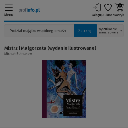
0
Menu
Zaloguj
Ulubione
Koszyk
Wyszukiwanie
Szukaj
zaawansowane
Mistrz i Małgorzata (wydanie ilustrowane)
Michaił Bułhakow
(Link
do
innej
strony)