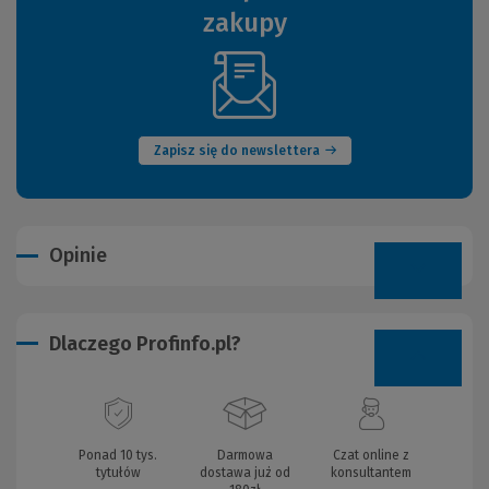
zakupy
(Nowe
okno)
Zapisz się do newslettera
Opinie
Dlaczego Profinfo.pl?
Ponad 10 tys.
Darmowa
Czat online z
tytułów
dostawa już od
konsultantem