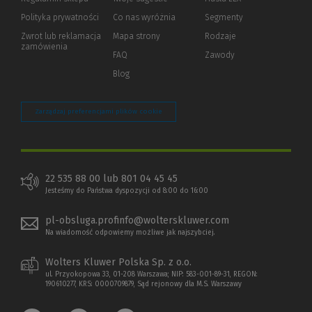
innej
strony)
Polityka prywatności
(Nowe
(Link
Co nas wyróżnia
Segmenty
okno)
do
Zwrot lub reklamacja
Mapa strony
Rodzaje
innej
zamówienia
strony)
FAQ
Zawody
Blog
Zarządzaj preferencjami plików cookie
22 535 88 00 lub 801 04 45 45
Jesteśmy do Państwa dyspozycji od 8:00 do 16:00
pl-obsluga.profinfo@wolterskluwer.com
Na wiadomość odpowiemy możliwe jak najszybciej.
Wolters Kluwer Polska Sp. z o.o.
ul. Przyokopowa 33, 01-208 Warszawa; NIP: 583-001-89-31, REGON:
190610277, KRS: 0000709879, Sąd rejonowy dla M.S. Warszawy