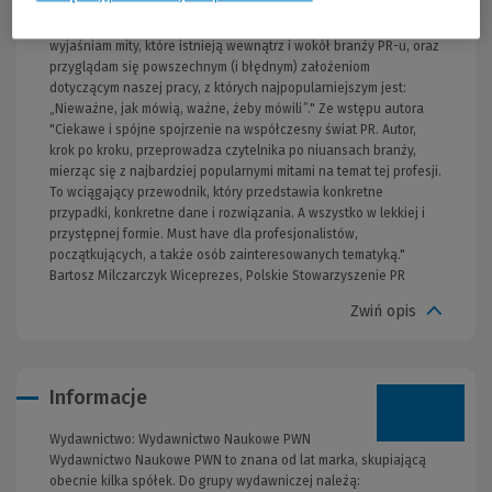
specjaliści, nie mogą się w jakieś kwestii zgodzić, to zazwyczaj
pojawia się wiele szkodliwych nieporozumień. (…) W tej książce
wyjaśniam mity, które istnieją wewnątrz i wokół branży PR-u, oraz
przyglądam się powszechnym (i błędnym) założeniom
dotyczącym naszej pracy, z których najpopularniejszym jest:
„Nieważne, jak mówią, ważne, żeby mówili”." Ze wstępu autora
"Ciekawe i spójne spojrzenie na współczesny świat PR. Autor,
krok po kroku, przeprowadza czytelnika po niuansach branży,
mierząc się z najbardziej popularnymi mitami na temat tej profesji.
To wciągający przewodnik, który przedstawia konkretne
przypadki, konkretne dane i rozwiązania. A wszystko w lekkiej i
przystępnej formie. Must have dla profesjonalistów,
początkujących, a także osób zainteresowanych tematyką."
Bartosz Milczarczyk Wiceprezes, Polskie Stowarzyszenie PR
Zwiń opis
Informacje
Wydawnictwo:
Wydawnictwo Naukowe PWN
Wydawnictwo Naukowe PWN to znana od lat marka, skupiającą
obecnie kilka spółek. Do grupy wydawniczej należą: