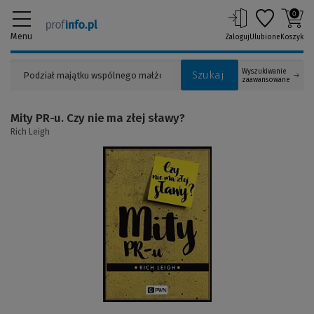
0
Menu
Zaloguj
Ulubione
Koszyk
Wyszukiwanie
Szukaj
zaawansowane
Mity PR-u. Czy nie ma złej sławy?
Rich Leigh
(Link
do
innej
strony)