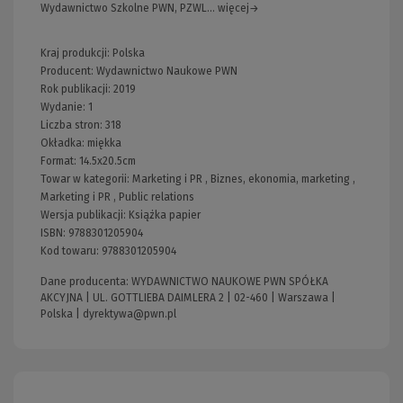
Wydawnictwo Szkolne PWN, PZWL... więcej→
Kraj produkcji: Polska
Producent:
Wydawnictwo Naukowe PWN
Rok publikacji:
2019
Wydanie:
1
Liczba stron:
318
Okładka:
miękka
Format:
14.5x20.5cm
Towar w kategorii:
Marketing i PR
,
Biznes, ekonomia, marketing
,
Marketing i PR
,
Public relations
Wersja publikacji:
Książka papier
ISBN:
9788301205904
Kod towaru:
9788301205904
Dane producenta: WYDAWNICTWO NAUKOWE PWN SPÓŁKA
AKCYJNA | UL. GOTTLIEBA DAIMLERA 2 | 02-460 | Warszawa |
Polska |
dyrektywa@pwn.pl