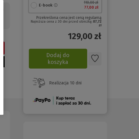
110,00 zł
E-book
77,00 zł
ch
Przekreślona cena jest ceną regularną
Najniższa cena z 30 dni przed obniżką:
87,72
zł
129,00
zł
Dodaj do
koszyka
Realizacja 10 dni
(Nowe
okno)