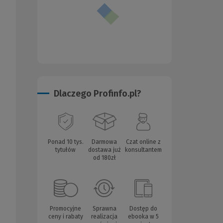
Dlaczego Profinfo.pl?
Ponad 10 tys.
Darmowa
Czat online z
tytułów
dostawa już
konsultantem
od 180zł
Promocyjne
Sprawna
Dostęp do
ceny i rabaty
realizacja
ebooka w 5