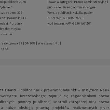
ok publikacji:
2020
Towar w kategorii:
Prawo administracyjne i
ydanie:
1
publiczne
,
Prawo administracyjne
iczba stron:
336
Wersja publikacji:
Książka papier
eria:
Poradniki LEX
ISBN:
978-83-8187-929-3
odzaj:
Poradnik
Kod towaru:
KAM-3936 W01Z01
kładka:
miękka
ormat:
A5
 Przyokopowa 33 | 01-208 | Warszawa | PL |
 45 45
icz-Dawid
– doktor nauk prawnych; adiunkt w Instytucie Nauk
wersytetu Rzeszowskiego; zajmuje się zagadnieniami prawa
icznych, pomocy publicznej, kontroli zarządczej oraz prawa
 a także obsługą prawną projektów realizowanych przez