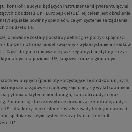
ngu, kontroli i audytu będących instrumentami gwarantującymi
h z budżetu Unii Europejskiej (UE). Jej celem jest określenie
stytucji, jakie powinny spełniać w całym systemie zarządzania i
ch z budżetu UE.
szej omówione zostały podstawy definicyjne polityki spójności,
 z budżetu UE oraz model związany z wykorzystaniem środków
ści. Część druga to omówienie poszczególnych instytucji – czyli
unkcjonalnym na poziomie UE, krajowym oraz regionalnym.
 środków unijnych (podmioty korzystające ze środków unijnych,
nistracji samorządowej i rządowej zajmujący się wydatkowaniem
 na pytania o kryteria monitoringu, kontroli i audytu oraz
ieg. Zainteresuje także instytucje prowadzące kontrole, audyt i
 UE – dla których określone zostały zasady funkcjonowania i
y one spełniać w całym systemie zarządzania i kontroli
żetu UE.