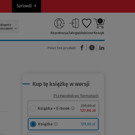
0
ukiwanie
ansowane
Rejestracja
Zaloguj
Ulubione
Koszyk
(Nowe okno)
(Link do innej strony)
(Link do innej strony)
Poleć ten produkt:
Kup tę książkę w wersji
Przewodnik po formatach
239,00 zł
Książka + E-book
127,96 zł
Książka
129,00 zł