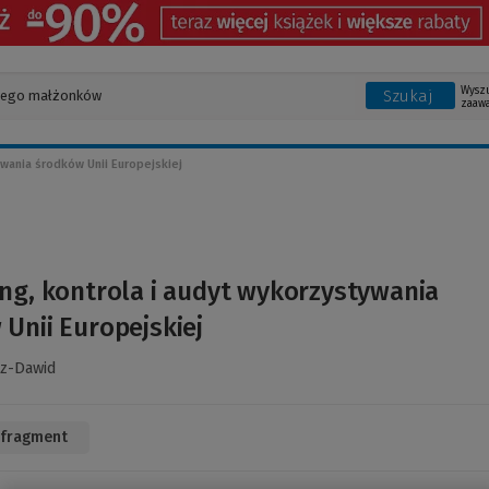
Wysz
Szukaj
zaaw
wania środków Unii Europejskiej
ng, kontrola i audyt wykorzystywania
Unii Europejskiej
cz-Dawid
 fragment
(Link
do
innej
strony)