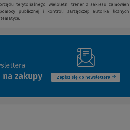
orządu terytorialnego; wieloletni trener z zakresu zamówień
pomocy publicznej i kontroli zarządczej; autorka licznych
j tematyce.
slettera
(Nowe
ł na zakupy
okno)
Zapisz się do newslettera