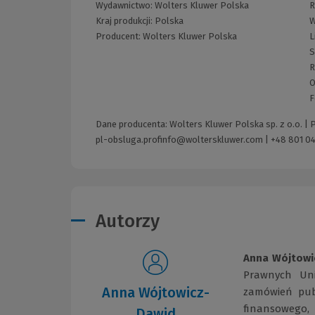
Wydawnictwo:
Wolters Kluwer Polska
R
Kraj produkcji: Polska
W
Producent:
Wolters Kluwer Polska
L
S
R
O
F
Dane producenta: Wolters Kluwer Polska sp. z o.o. |
pl-obsluga.profinfo@wolterskluwer.com
|
+48 801 04
Autorzy
Anna
Wójtow
Prawnych Uni
Anna Wójtowicz-
zamówień publ
finansowego,
Dawid