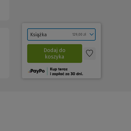
Książka
129,00 zł
Dodaj do
koszyka
(Nowe
okno)