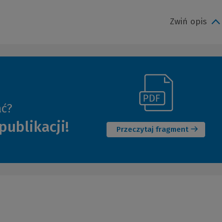
Zwiń opis
(Link
ać?
(Nowe
do
publikacji!
okno)
innej
Przeczytaj fragment
strony)