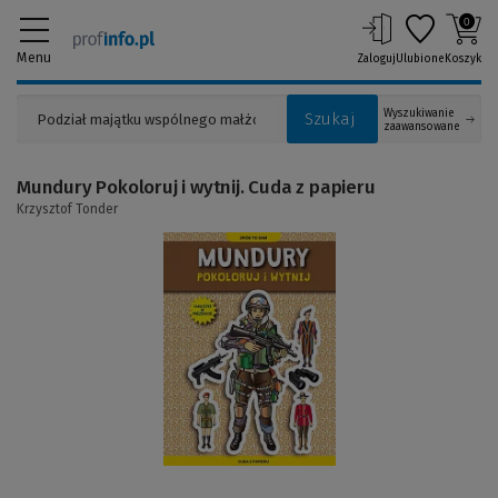
0
Menu
Zaloguj
Ulubione
Koszyk
Wyszukiwanie
Szukaj
zaawansowane
Mundury Pokoloruj i wytnij. Cuda z papieru
Krzysztof Tonder
(Link
do
innej
strony)