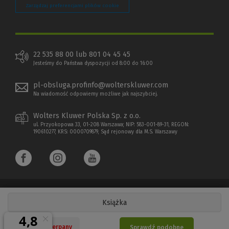
Zarządzaj preferencjami plików cookie
22 535 88 00 lub 801 04 45 45
Jesteśmy do Państwa dyspozycji od 8:00 do 16:00
pl-obsluga.profinfo@wolterskluwer.com
Na wiadomość odpowiemy możliwe jak najszybciej.
Wolters Kluwer Polska Sp. z o.o.
ul. Przyokopowa 33, 01-208 Warszawa; NIP: 583-001-89-31, REGON:
190610277, KRS: 0000709879, Sąd rejonowy dla M.S. Warszawy
Książka
Copyright 1997 - 2026 Wolters Kluwer Polska Sp. z o.o.
Nakład wyczerpany
Sprawdź podobne