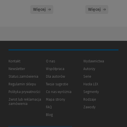
Więcej
Więcej
Kontakt
O nas
Wydawnictwa
Newsletter
Współpraca
Autorzy
Status zamówienia
Dla autorów
(Nowe
(Link
Serie
okno)
do
Regulamin sklepu
Twoje sugestie
Hasła LEX
innej
strony)
Polityka prywatności
(Nowe
(Link
Co nas wyróżnia
Segmenty
okno)
do
Zwrot lub reklamacja
Mapa strony
Rodzaje
innej
zamówienia
strony)
FAQ
Zawody
Blog