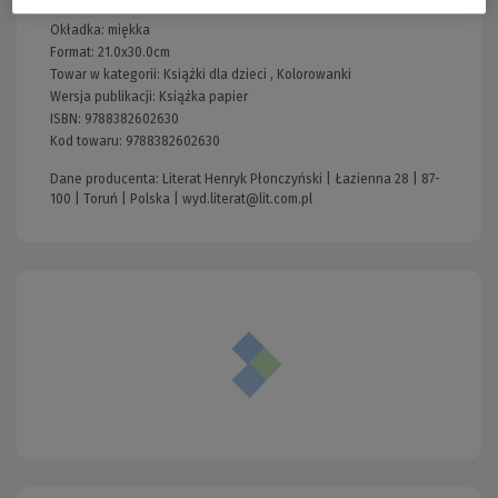
Liczba stron:
32
Okładka:
miękka
Format:
21.0x30.0cm
Towar w kategorii:
Książki dla dzieci
,
Kolorowanki
Wersja publikacji:
Książka papier
ISBN:
9788382602630
Kod towaru:
9788382602630
Dane producenta: Literat Henryk Płonczyński | Łazienna 28 | 87-
100 | Toruń | Polska |
wyd.literat@lit.com.pl