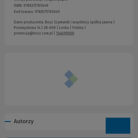
ISBN:
9788375765649
Kod towaru:
9788375765649
Dane producenta: Bosz Szymanik i wspólnicy spółka jawna |
Przemysłowa 14 | 38-600 | Lesko | Polska |
promocja@bosz.com.pl
|
134699000
Autorzy