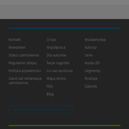
Kontakt
O nas
Wydawnictwa
Newsletter
Współpraca
Autorzy
Status zamówienia
Dla autorów
(Nowe
(Link
Serie
okno)
do
Regulamin sklepu
Twoje sugestie
Hasła LEX
innej
strony)
Polityka prywatności
(Nowe
(Link
Co nas wyróżnia
Segmenty
okno)
do
Zwrot lub reklamacja
Mapa strony
Rodzaje
innej
zamówienia
strony)
FAQ
Zawody
Blog
Zarządzaj preferencjami plików cookie