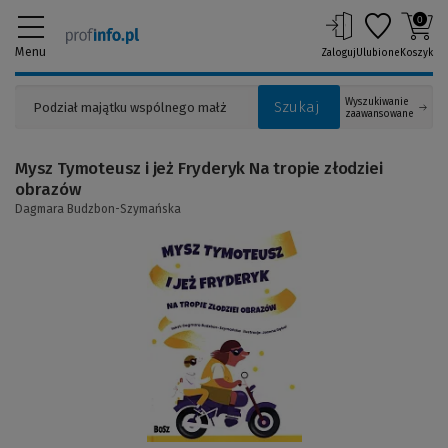
0
Menu
Zaloguj
Ulubione
Koszyk
Wyszukiwanie
Szukaj
zaawansowane
Mysz Tymoteusz i jeż Fryderyk Na tropie złodziei
obrazów
Dagmara Budzbon-Szymańska
(Link
do
innej
strony)