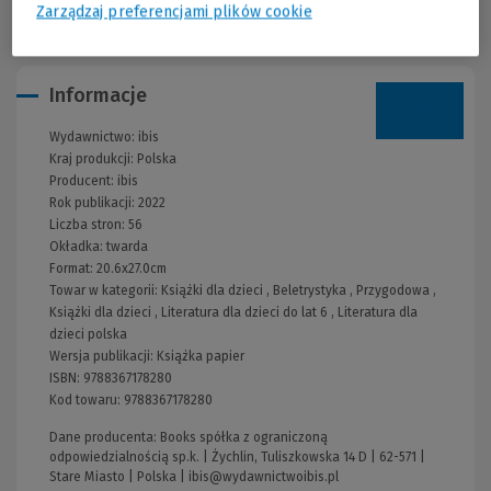
Zarządzaj preferencjami plików cookie
Informacje
Wydawnictwo:
ibis
Kraj produkcji: Polska
Producent:
ibis
Rok publikacji:
2022
Liczba stron:
56
Okładka:
twarda
Format:
20.6x27.0cm
Towar w kategorii:
Książki dla dzieci
,
Beletrystyka
,
Przygodowa
,
Książki dla dzieci
,
Literatura dla dzieci do lat 6
,
Literatura dla
dzieci polska
Wersja publikacji:
Książka papier
ISBN:
9788367178280
Kod towaru:
9788367178280
Dane producenta: Books spółka z ograniczoną
odpowiedzialnością sp.k. | Żychlin, Tuliszkowska 14 D | 62-571 |
Stare Miasto | Polska |
ibis@wydawnictwoibis.pl