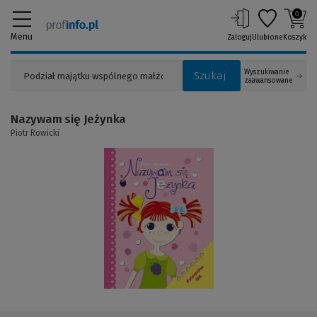
0
Menu
Zaloguj
Ulubione
Koszyk
Wyszukiwanie
Szukaj
zaawansowane
Nazywam się Jeżynka
Piotr Rowicki
(Link
do
innej
strony)