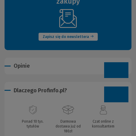
zakupy
(Nowe
okno)
Zapisz się do newslettera
Opinie
Dlaczego Profinfo.pl?
Ponad 10 tys.
Darmowa
Czat online z
tytułów
dostawa już od
konsultantem
180zł