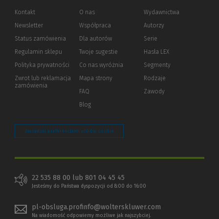
Kontakt
O nas
Wydawnictwa
Newsletter
Współpraca
Autorzy
Status zamówienia
Dla autorów
(Nowe
(Link
Serie
okno)
do
Regulamin sklepu
Twoje sugestie
Hasła LEX
innej
strony)
Polityka prywatności
(Nowe
(Link
Co nas wyróżnia
Segmenty
okno)
do
Zwrot lub reklamacja
Mapa strony
Rodzaje
innej
zamówienia
strony)
FAQ
Zawody
Blog
Zarządzaj preferencjami plików cookie
22 535 88 00 lub 801 04 45 45
Jesteśmy do Państwa dyspozycji od 8:00 do 16:00
pl-obsluga.profinfo@wolterskluwer.com
Na wiadomość odpowiemy możliwe jak najszybciej.