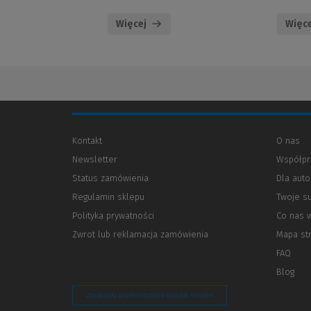
Więcej
Więce
Kontakt
O nas
Newsletter
Współpr
Status zamówienia
Dla aut
Regulamin sklepu
Twoje s
Polityka prywatności
(Nowe
(Link
Co nas 
okno)
do
Zwrot lub reklamacja zamówienia
Mapa st
innej
strony)
FAQ
Blog
Zarządzaj preferencjami plików cookie