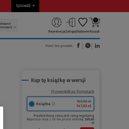
0
ukiwanie
ansowane
Rejestracja
Zaloguj
Ulubione
Koszyk
(Nowe okno)
(Link do innej strony)
(Link do innej strony)
Poleć ten produkt:
Kup tę książkę w wersji
Przewodnik po formatach
169,00 zł
Książka
147,03 zł
Przekreślona cena jest ceną regularną
Najniższa cena z 30 dni przed obniżką:
169,00
zł