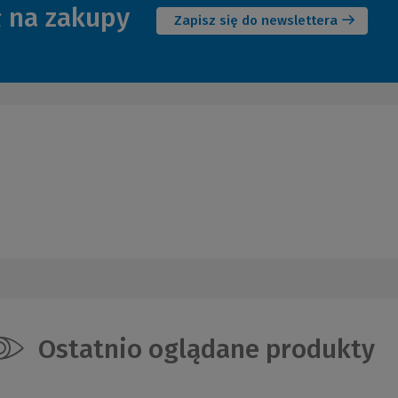
ł na zakupy
okno)
Zapisz się do newslettera
Ostatnio oglądane produkty