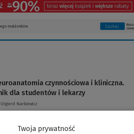
Wysz
Szukaj
zaaw
uroanatomia czynnościowa i kliniczna.
ik dla studentów i lekarzy
,
Olgierd Narkiewicz
Twoja prywatność