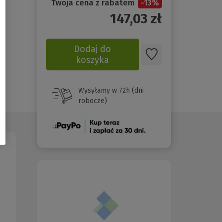
Twoja cena z rabatem
-
13
%
147,03
zł
Dodaj do
koszyka
Wysyłamy w 72h (dni
robocze)
(Nowe
okno)