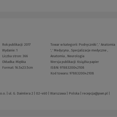
Rok publikacji:
2017
Towar w kategorii:
Podręczniki
', '
Anatomia
Wydanie:
1
', '
Medycyna
,
Specjalizacje medyczne
,
Liczba stron:
366
Anatomia
,
Neurologia
Okładka:
Miękka
Wersja publikacji:
Książka papier
Format:
16.5x23.5cm
ISBN:
9788320042108
Kod towaru:
9788320042108
o. | ul. G. Daimlera 2 | 02-460 | Warszawa | Polska |
recepcja@pwn.pl
|