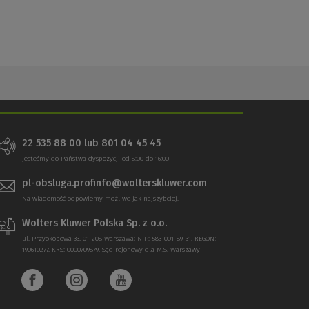
22 535 88 00 lub 801 04 45 45
Jesteśmy do Państwa dyspozycji od 8:00 do 16:00
pl-obsluga.profinfo@wolterskluwer.com
Na wiadomość odpowiemy możliwe jak najszybciej.
Wolters Kluwer Polska Sp. z o.o.
ul. Przyokopowa 33, 01-208 Warszawa; NIP: 583-001-89-31, REGON:
190610277, KRS: 0000709879, Sąd rejonowy dla M.S. Warszawy