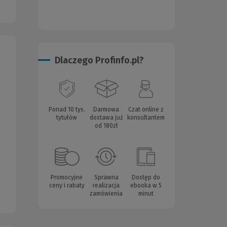
Dlaczego Profinfo.pl?
Ponad 10 tys.
Darmowa
Czat online z
tytułów
dostawa już
konsultantem
od 180zł
Promocyjne
Sprawna
Dostęp do
ceny i rabaty
realizacja
ebooka w 5
zamówienia
minut