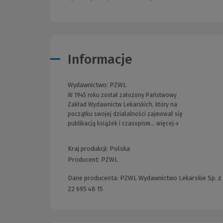
Informacje
Wydawnictwo:
PZWL
W 1945 roku został założony Państwowy
Zakład Wydawnictw Lekarskich, który na
początku swojej działalności zajmował się
publikacją książek i czasopism... więcej→
Kraj produkcji: Polska
Producent:
PZWL
Dane producenta: PZWL Wydawnictwo Lekarskie Sp. z o.
22 695 48 15