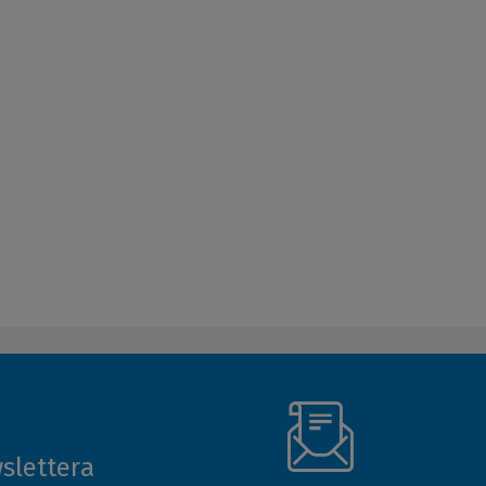
slettera
(Nowe