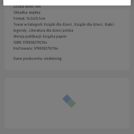
Rok publikacji:
2022
Liczba stron:
304
Okładka:
miękka
Format:
14.5x20.5cm
Towar w kategorii:
Książki dla dzieci
,
Książki dla dzieci
,
Bajki i
legendy
,
Literatura dla dzieci polska
Wersja publikacji:
Książka papier
ISBN:
9788382792164
Kod towaru:
9788382792164
Dane producenta: siedmioróg