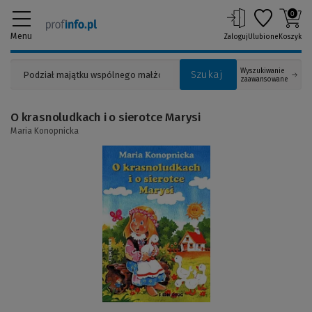
0
Menu
Zaloguj
Ulubione
Koszyk
Wyszukiwanie
Szukaj
zaawansowane
O krasnoludkach i o sierotce Marysi
Maria Konopnicka
(Link
do
innej
strony)