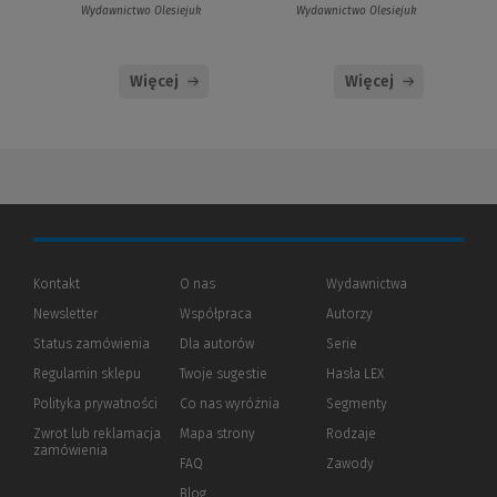
Wydawnictwo Olesiejuk
Wydawnictwo Olesiejuk
Więcej
Więcej
Kontakt
O nas
Wydawnictwa
Newsletter
Współpraca
Autorzy
Status zamówienia
Dla autorów
(Nowe
(Link
Serie
okno)
do
Regulamin sklepu
Twoje sugestie
Hasła LEX
innej
strony)
Polityka prywatności
(Nowe
(Link
Co nas wyróżnia
Segmenty
okno)
do
Zwrot lub reklamacja
Mapa strony
Rodzaje
innej
zamówienia
strony)
FAQ
Zawody
Blog