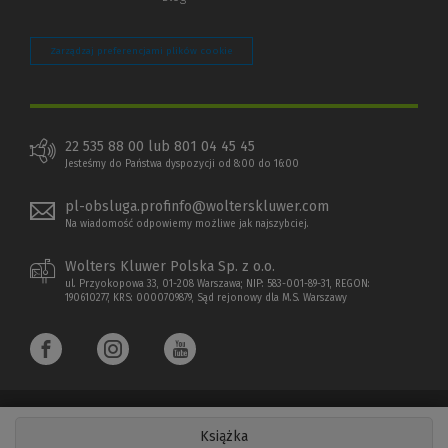
Zarządzaj preferencjami plików cookie
22 535 88 00 lub 801 04 45 45
Jesteśmy do Państwa dyspozycji od 8:00 do 16:00
pl-obsluga.profinfo@wolterskluwer.com
Na wiadomość odpowiemy możliwe jak najszybciej.
Wolters Kluwer Polska Sp. z o.o.
ul. Przyokopowa 33, 01-208 Warszawa; NIP: 583-001-89-31, REGON:
190610277, KRS: 0000709879, Sąd rejonowy dla M.S. Warszawy
Książka