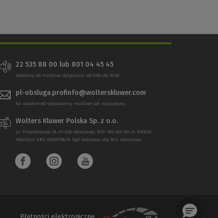
22 535 88 00 lub 801 04 45 45
Jesteśmy do Państwa dyspozycji od 8:00 do 16:00
pl-obsluga.profinfo@wolterskluwer.com
Na wiadomość odpowiemy możliwe jak najszybciej.
Wolters Kluwer Polska Sp. z o.o.
ul. Przyokopowa 33, 01-208 Warszawa; NIP: 583-001-89-31, REGON:
190610277, KRS: 0000709879, Sąd rejonowy dla M.S. Warszawy
Płatności elektroniczne