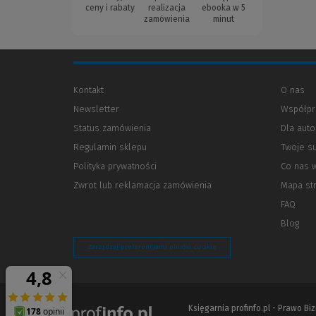
ceny i rabaty
realizacja
ebooka w 5
zamówienia
minut
Kontakt
O nas
Newsletter
Współpr
Status zamówienia
Dla aut
Regulamin sklepu
Twoje s
Polityka prywatności
(Nowe
(Link
Co nas 
okno)
do
Zwrot lub reklamacja zamówienia
Mapa st
innej
strony)
FAQ
Blog
Zarządzaj preferencjami plików cookie
Księgarnia profinfo.pl - Prawo B