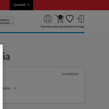
0
ukiwanie
ansowane
Rejestracja
Koszyk
Ulubione
Zaloguj
dia
1 produktów
roduktu