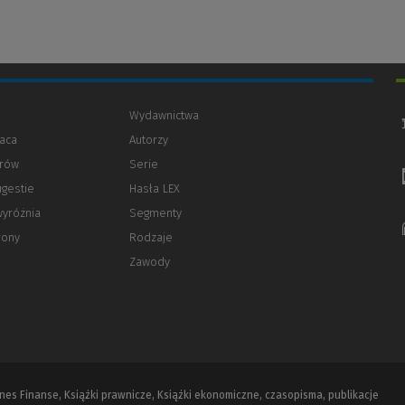
Wydawnictwa
aca
Autorzy
orów
(Nowe
(Link
Serie
okno)
do
ugestie
Hasła LEX
innej
strony)
wyróżnia
Segmenty
rony
Rodzaje
Zawody
iznes Finanse, Książki prawnicze, Książki ekonomiczne, czasopisma, publikacje