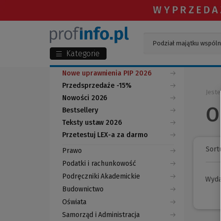
Kategorie
Nowe uprawnienia PIP 2026
Przedsprzedaże -15%
Jeste
Nowości 2026
O
Bestsellery
Teksty ustaw 2026
Przetestuj LEX-a za darmo
(Nowe
(Link
okno)
do
Sortu
Prawo
innej
strony)
Podatki i rachunkowość
Podręczniki Akademickie
Wyd
Budownictwo
Oświata
Samorząd i Administracja