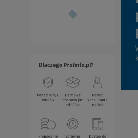
Dlaczego Profinfo.pl?
Ponad 10 tys.
Darmowa
Pomoc
tytułów
dostawa już
konsultanta
od 180zł
na linii
Promocyjne
Sprawna
Dostęp do