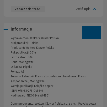
Zwiń opis
Zobacz spis treści
Informacje
Wydawnictwo:
Wolters Kluwer Polska
Kraj produkcji: Polska
Producent:
Wolters Kluwer Polska
Rok publikacji:
2014
Liczba stron:
304
Seria:
Monografie
Okładka:
miękka
Format:
A5
Towar w kategorii:
Prawo gospodarcze i handlowe
,
Prawo
gospodarcze
,
Monografie
Wersja publikacji:
Książka papier
ISBN:
978-83-278-0486-0
Kod towaru:
NEX-0244 W01Z01
Dane producenta: Wolters Kluwer Polska sp. z o.o. | Przyokopowa