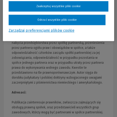
osobistej odpowiedzialności partnera za zobowiązania
Zaakceptuj wszystkie pliki cookie
wynikające z wykonywania w spółce wolnego zawodu przez
innego wspólnika bądź z działania lub zaniechania osób
zatrudnionych przez spółkę, problematykę umownej modyfikacji
Odrzuć wszystkie pliki cookie
zasad odpowiedzialności za zobowiązania spółki partnerskiej,
dochodzenie roszczeń od spółki partnerskiej i partnerów,
Zarządzaj preferencjami plików cookie
odpowiedzialność za zobowiązania w przypadku: zawarcia
umowy spółki partnerskiej z przedsiębiorcą jednoosobowym,
nabycia przedsiębiorstwa przez spółkę partnerską, przeniesienia
przez partnera ogółu praw i obowiązków w spółce, a także
odpowiedzialność członków zarządu spółki partnerskiej za jej
zobowiązania, odpowiedzialność w przypadku pozostania w
spółce jednego partnera oraz w przypadku utraty przez partnera
prawa do wykonywania wolnego zawodu. Kwestie te
przedstawiono na tle prawnoporównawczym. Autor sięga do
dorobku judykatury i polskiej doktryny wzbogaconego uwagami
zaczerpniętymi z piśmiennictwa niemieckiego i amerykańskiego.
Adresaci:
Publikacja zainteresuje prawników, zwłaszcza zajmujących się
obsługą prawną spółek, oraz przedstawicieli wszystkich grup
zawodowych, którzy mogą być partnerami w spółce partnerskiej.