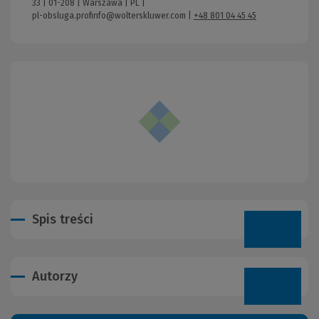
33 | 01-208 | Warszawa | PL |
pl-obsluga.profinfo@wolterskluwer.com
|
+48 801 04 45 45
Spis treści
Autorzy