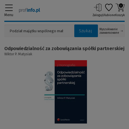
0
Menu
Zaloguj
Ulubione
Koszyk
Wyszukiwanie
Szukaj
zaawansowane
Odpowiedzialność za zobowiązania spółki partnerskiej
Wiktor P. Matysiak
(Link
do
innej
strony)