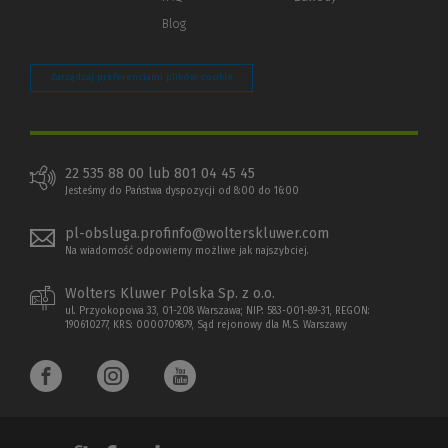
Blog
Zarządzaj preferencjami plików cookie
22 535 88 00 lub 801 04 45 45
Jesteśmy do Państwa dyspozycji od 8:00 do 16:00
pl-obsluga.profinfo@wolterskluwer.com
Na wiadomość odpowiemy możliwe jak najszybciej.
Wolters Kluwer Polska Sp. z o.o.
ul. Przyokopowa 33, 01-208 Warszawa; NIP: 583-001-89-31, REGON:
190610277, KRS: 0000709879, Sąd rejonowy dla M.S. Warszawy