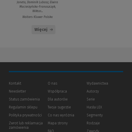
Janeta, Dominik Lubasz, Elwira
Macierzyńska-Franaszczyk,
Wiktor...
Wolters Kluwer Polska
Więcej
Kontakt
O nas
Wydawnictwa
Newsletter
Współpraca
Autorzy
Status zamówienia
Dla autorów
(Nowe
(Link
Serie
okno)
do
Regulamin sklepu
Twoje sugestie
Hasła LEX
innej
strony)
Polityka prywatności
(Nowe
(Link
Co nas wyróżnia
Segmenty
okno)
do
Zwrot lub reklamacja
Mapa strony
Rodzaje
innej
zamówienia
strony)
FAQ
Zawody